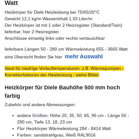
Watt
Heizkörper für Diele Heizleistung bei 75/65/20°C
Gewicht 12,1 kg/m Wasserinhalt 1,33 Liter/m
Der Heizkörper ist mit 1 oder 2 Heizregister (Standard/Twin)
lieferbar, hier 2 Heizregister.
Anschlüsse einseitig links oder rechts vertauschbar
lieferbare Längen 50 - 280 cm Wärmeleistung 655 - 3665 Watt
mehr Auswahl
eine Übersicht finden Sie hier
Ideal für niedrige Vorlauftemperaturen, z.B. Wärmepumpen -
Korrekturfaktoren der Heizleistung - siehe Bilder
Heizkörper für Diele Bauhöhe 500 mm hoch
farbig
Zubehör und andere Abmessungen:
andere Größen: Höhe 20, 35, 50, 65, 95 cm - Länge 50 -
280 cm, Tiefe 13, 18, 23 cm
Flur Heizkörper
Wärmeleistung 284 - 8414 Watt
Farben: sandstrahlgrau, Weiß RAL9016