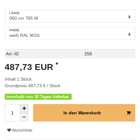
LÄNGE
FARBE
Technisches
Wert
Art.-ID
258
Merkmal
*
487,73 EUR
Inhalt
1
Stück
Grundpreis
487,73 € / Stück
Innerhalb von 30 Tagen lieferbar.
In den Warenkorb
Wunschliste