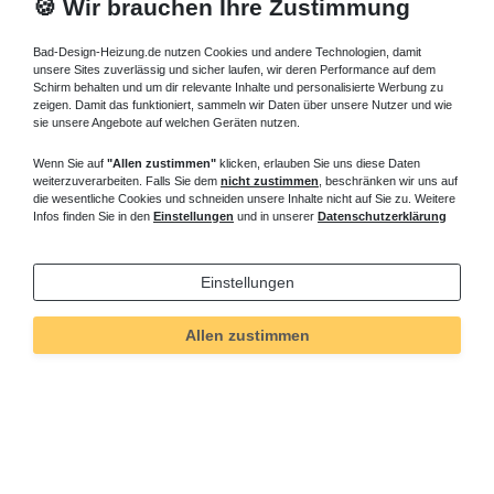
🍪 Wir brauchen Ihre Zustimmung
Bad-Design-Heizung.de nutzen Cookies und andere Technologien, damit
unsere Sites zuverlässig und sicher laufen, wir deren Performance auf dem
Schirm behalten und um dir relevante Inhalte und personalisierte Werbung zu
zeigen. Damit das funktioniert, sammeln wir Daten über unsere Nutzer und wie
sie unsere Angebote auf welchen Geräten nutzen.
Wenn Sie auf
"Allen zustimmen"
klicken, erlauben Sie uns diese Daten
weiterzuverarbeiten. Falls Sie dem
nicht zustimmen
, beschränken wir uns auf
die wesentliche Cookies und schneiden unsere Inhalte nicht auf Sie zu. Weitere
Infos finden Sie in den
Einstellungen
und in unserer
Datenschutzerklärung
Einstellungen
Allen zustimmen
Technisches
Wert
Art.-ID
258
Merkmal