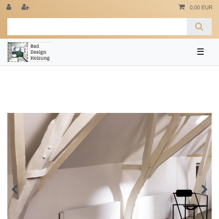
0,00 EUR
☰