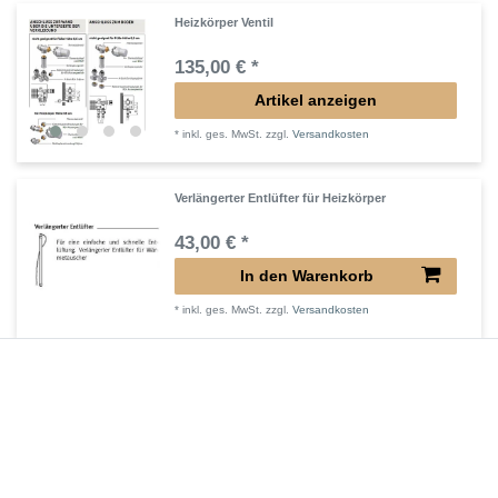
Heizkörper Ventil
135,00 € *
Artikel anzeigen
*
inkl. ges. MwSt.
zzgl.
Versandkosten
Verlängerter Entlüfter für Heizkörper
43,00 € *
In den Warenkorb
*
inkl. ges. MwSt.
zzgl.
Versandkosten
Verlängertes Ventil für Heizkörper Konvektor
72,32 € *
In den Warenkorb
*
inkl. ges. MwSt.
zzgl.
Versandkosten