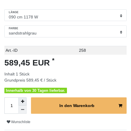
LÄNGE
FARBE
Technisches
Wert
Art.-ID
258
Merkmal
*
589,45 EUR
Inhalt
1
Stück
Grundpreis
589,45 € / Stück
Innerhalb von 30 Tagen lieferbar.
In den Warenkorb
Wunschliste