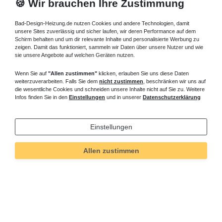
🍪 Wir brauchen Ihre Zustimmung
Bad-Design-Heizung.de nutzen Cookies und andere Technologien, damit
unsere Sites zuverlässig und sicher laufen, wir deren Performance auf dem
Schirm behalten und um dir relevante Inhalte und personalisierte Werbung zu
zeigen. Damit das funktioniert, sammeln wir Daten über unsere Nutzer und wie
sie unsere Angebote auf welchen Geräten nutzen.
Wenn Sie auf
"Allen zustimmen"
klicken, erlauben Sie uns diese Daten
weiterzuverarbeiten. Falls Sie dem
nicht zustimmen
, beschränken wir uns auf
die wesentliche Cookies und schneiden unsere Inhalte nicht auf Sie zu. Weitere
Infos finden Sie in den
Einstellungen
und in unserer
Datenschutzerklärung
Einstellungen
Allen zustimmen
Technisches
Wert
Art.-ID
258
Merkmal