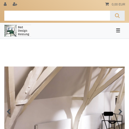
0,00 EUR
☰