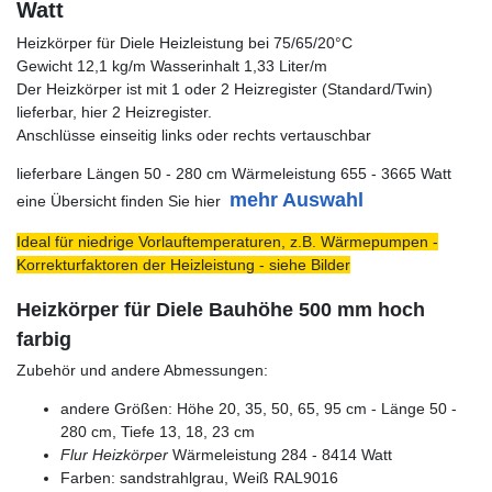
Watt
Heizkörper für Diele Heizleistung bei 75/65/20°C
Gewicht 12,1 kg/m Wasserinhalt 1,33 Liter/m
Der Heizkörper ist mit 1 oder 2 Heizregister (Standard/Twin)
lieferbar, hier 2 Heizregister.
Anschlüsse einseitig links oder rechts vertauschbar
lieferbare Längen 50 - 280 cm Wärmeleistung 655 - 3665 Watt
mehr Auswahl
eine Übersicht finden Sie hier
Ideal für niedrige Vorlauftemperaturen, z.B. Wärmepumpen -
Korrekturfaktoren der Heizleistung - siehe Bilder
Heizkörper für Diele Bauhöhe 500 mm hoch
farbig
Zubehör und andere Abmessungen:
andere Größen: Höhe 20, 35, 50, 65, 95 cm - Länge 50 -
280 cm, Tiefe 13, 18, 23 cm
Flur Heizkörper
Wärmeleistung 284 - 8414 Watt
Farben: sandstrahlgrau, Weiß RAL9016