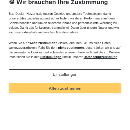
🍪 Wir brauchen Ihre Zustimmung
Bad-Design-Heizung.de nutzen Cookies und andere Technologien, damit
unsere Sites zuverlässig und sicher laufen, wir deren Performance auf dem
Schirm behalten und um dir relevante Inhalte und personalisierte Werbung zu
zeigen. Damit das funktioniert, sammeln wir Daten über unsere Nutzer und wie
sie unsere Angebote auf welchen Geräten nutzen.
Wenn Sie auf
"Allen zustimmen"
klicken, erlauben Sie uns diese Daten
weiterzuverarbeiten. Falls Sie dem
nicht zustimmen
, beschränken wir uns auf
die wesentliche Cookies und schneiden unsere Inhalte nicht auf Sie zu. Weitere
Infos finden Sie in den
Einstellungen
und in unserer
Datenschutzerklärung
Einstellungen
Allen zustimmen
Technisches
Wert
Art.-ID
258
Merkmal