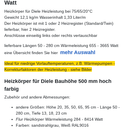
Watt
Heizkörper für Diele Heizleistung bei 75/65/20°C
Gewicht 12,1 kg/m Wasserinhalt 1,33 Liter/m
Der Heizkörper ist mit 1 oder 2 Heizregister (Standard/Twin)
lieferbar, hier 2 Heizregister.
Anschlüsse einseitig links oder rechts vertauschbar
lieferbare Längen 50 - 280 cm Wärmeleistung 655 - 3665 Watt
mehr Auswahl
eine Übersicht finden Sie hier
Ideal für niedrige Vorlauftemperaturen, z.B. Wärmepumpen -
Korrekturfaktoren der Heizleistung - siehe Bilder
Heizkörper für Diele Bauhöhe 500 mm hoch
farbig
Zubehör und andere Abmessungen:
andere Größen: Höhe 20, 35, 50, 65, 95 cm - Länge 50 -
280 cm, Tiefe 13, 18, 23 cm
Flur Heizkörper
Wärmeleistung 284 - 8414 Watt
Farben: sandstrahlgrau, Weiß RAL9016