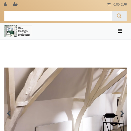
0,00 EUR
☰