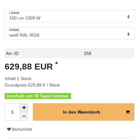
LÄNGE
FARBE
Technisches
Wert
Art.-ID
258
Merkmal
*
629,88 EUR
Inhalt
1
Stück
Grundpreis
629,88 € / Stück
Innerhalb von 30 Tagen lieferbar.
In den Warenkorb
Wunschliste