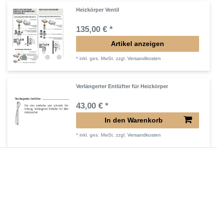
Heizkörper Ventil
135,00 € *
Artikel anzeigen
*
inkl. ges. MwSt.
zzgl.
Versandkosten
Verlängerter Entlüfter für Heizkörper
43,00 € *
In den Warenkorb
*
inkl. ges. MwSt.
zzgl.
Versandkosten
Verlängertes Ventil für Heizkörper Konvektor
72,32 € *
In den Warenkorb
*
inkl. ges. MwSt.
zzgl.
Versandkosten