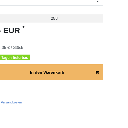
258
*
35 EUR
,35 € / Stück
 Tagen lieferbar.
In den Warenkorb
Versandkosten