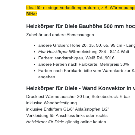
Ideal für niedrige Vorlauftemperaturen, z.B. Wärmepumpe
Bilder
Heizkörper für Diele Bauhöhe 500 mm hoc
Zubehör und andere Abmessungen:
andere Größen: Höhe 20, 35, 50, 65, 95 cm - Läng
Flur Heizkörper
Wärmeleistung 284 - 8414 Watt
Farben: sandstrahlgrau, Weiß RAL9016
andere Farben nach Farbkarte: Mehrpreis 30%
Farben nach Farbkarte bitte vom Warenkorb zur K
angeben
Heizkörper für Diele - Wand Konvektor in
Drucktest Wärmetauscher 20 bar, Betriebsdruck: 6 bar
inklusive Wandbefestigung
inklusive Entlüftern G1/8" Ablaßstopfen 1/2"
Verkleidung für Anschluss links oder rechts
Heizkörper für Diele
günstig online kaufen.