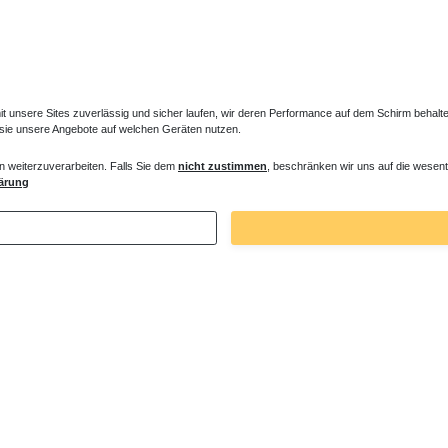
unsere Sites zuverlässig und sicher laufen, wir deren Performance auf dem Schirm behalten
 sie unsere Angebote auf welchen Geräten nutzen.
n weiterzuverarbeiten. Falls Sie dem
nicht zustimmen
, beschränken wir uns auf die wesent
er Entlüfter für Heizkörper
Verlängertes Ventil für Heizkörper Konve
ärung
€ *
72,32 € *
. MwSt.
zzgl.
Versandkosten
*
inkl. ges. MwSt.
zzgl.
Versandkosten
Zuletzt angesehene Artikel