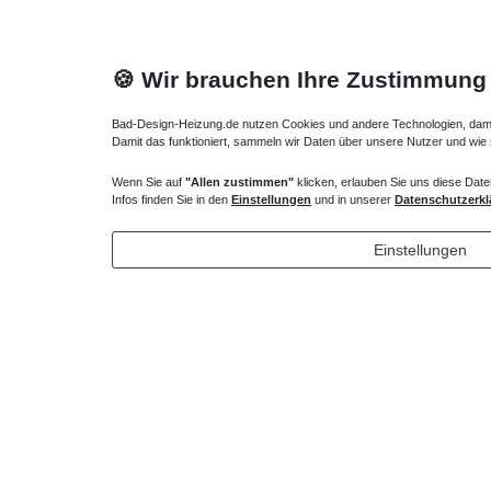
🍪 Wir brauchen Ihre Zustimmung
Bad-Design-Heizung.de nutzen Cookies und andere Technologien, damit 
Damit das funktioniert, sammeln wir Daten über unsere Nutzer und wie
Wenn Sie auf
"Allen zustimmen"
klicken, erlauben Sie uns diese Date
Heizkörper Ventil
Verlängert
Infos finden Sie in den
Einstellungen
und in unserer
Datenschutzerkl
135,00 € *
43,00 
Einstellungen
*
inkl. ges. MwSt.
zzgl.
Versandkosten
*
inkl. ges