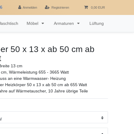
16
Anmelden
Registrieren
0,00 EUR
aschtisch
Möbel
Armaturen
Lüftung
er 50 x 13 x ab 50 cm ab
t
reite 13 cm
 cm, Wärmeleistung 655 - 3665 Watt
luss an eine Warmwasser- Heizung
r Heizkörper 50 x 13 x ab 50 cm ab 655 Watt
ahre auf Wärmetauscher, 10 Jahre übrige Teile