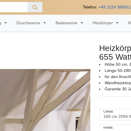
Telefon:
+49 2224 98061
ng
Duschwanne
Badewanne
Heizkörper
W
Heizkörp
655 Wat
Höhe 50 cm, B
Länge 50-280
für den Ansch
Wandheizkörpe
Garantie 30 J
LÄNGE
FARBE