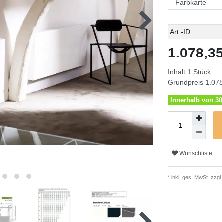
Technisches
Wert
Art.-ID
Merkmal
1.078,
Inhalt
1
Stück
Grundpreis
1.078
Innerhalb von 30
Wunschliste
* inkl. ges. MwSt. zzgl.