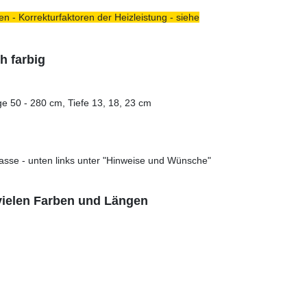
n - Korrekturfaktoren der Heizleistung - siehe
h farbig
e 50 - 280 cm, Tiefe 13, 18, 23 cm
asse - unten links unter "Hinweise und Wünsche"
 vielen Farben und Längen