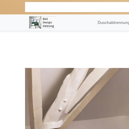
Duschabtrennu