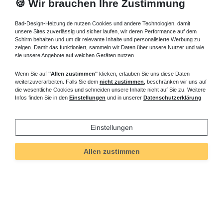
🍪 Wir brauchen Ihre Zustimmung
Bad-Design-Heizung.de nutzen Cookies und andere Technologien, damit
unsere Sites zuverlässig und sicher laufen, wir deren Performance auf dem
Schirm behalten und um dir relevante Inhalte und personalisierte Werbung zu
zeigen. Damit das funktioniert, sammeln wir Daten über unsere Nutzer und wie
sie unsere Angebote auf welchen Geräten nutzen.
Wenn Sie auf
"Allen zustimmen"
klicken, erlauben Sie uns diese Daten
weiterzuverarbeiten. Falls Sie dem
nicht zustimmen
, beschränken wir uns auf
die wesentliche Cookies und schneiden unsere Inhalte nicht auf Sie zu. Weitere
Infos finden Sie in den
Einstellungen
und in unserer
Datenschutzerklärung
Einstellungen
Allen zustimmen
Technisches
Wert
Art.-ID
258
Merkmal