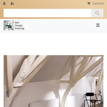
0,00 EUR
☰