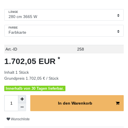
LÄNGE
FARBE
Technisches
Wert
Art.-ID
258
Merkmal
*
1.702,05 EUR
Inhalt
1
Stück
Grundpreis
1.702,05 € / Stück
Innerhalb von 30 Tagen lieferbar.
In den Warenkorb
Wunschliste