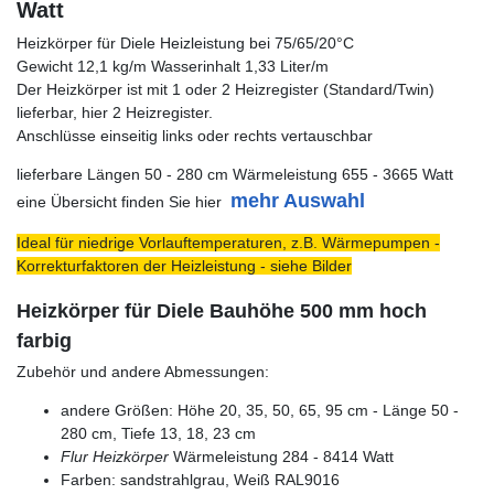
Watt
Heizkörper für Diele Heizleistung bei 75/65/20°C
Gewicht 12,1 kg/m Wasserinhalt 1,33 Liter/m
Der Heizkörper ist mit 1 oder 2 Heizregister (Standard/Twin)
lieferbar, hier 2 Heizregister.
Anschlüsse einseitig links oder rechts vertauschbar
lieferbare Längen 50 - 280 cm Wärmeleistung 655 - 3665 Watt
mehr Auswahl
eine Übersicht finden Sie hier
Ideal für niedrige Vorlauftemperaturen, z.B. Wärmepumpen -
Korrekturfaktoren der Heizleistung - siehe Bilder
Heizkörper für Diele Bauhöhe 500 mm hoch
farbig
Zubehör und andere Abmessungen:
andere Größen: Höhe 20, 35, 50, 65, 95 cm - Länge 50 -
280 cm, Tiefe 13, 18, 23 cm
Flur Heizkörper
Wärmeleistung 284 - 8414 Watt
Farben: sandstrahlgrau, Weiß RAL9016