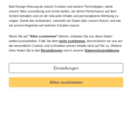
Bad-Design-Heizung.de nutzen Cookies und andere Technologien, damit
unsere Sites zuverlässig und sicher laufen, wir deren Performance auf dem
Schirm behalten und um dir relevante Inhalte und personalisierte Werbung zu
zeigen. Damit das funktioniert, sammeln wir Daten über unsere Nutzer und wie
sie unsere Angebote auf welchen Geräten nutzen.
Wenn Sie auf
"Allen zustimmen"
klicken, erlauben Sie uns diese Daten
weiterzuverarbeiten. Falls Sie dem
nicht zustimmen
, beschränken wir uns auf
die wesentliche Cookies und schneiden unsere Inhalte nicht auf Sie zu. Weitere
Infos finden Sie in den
Einstellungen
und in unserer
Datenschutzerklärung
Einstellungen
Allen zustimmen
Technisches
Wert
Art.-ID
550
Merkmal
Informationen