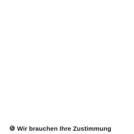
Zuletzt angesehene Artikel
Heizkörper 50 x 18 x ab 50 cm ab 976 Watt
1.699,24 € *
Artikel anzeigen
*
inkl. ges. MwSt.
zzgl.
Versandkosten
🍪 Wir brauchen Ihre Zustimmung