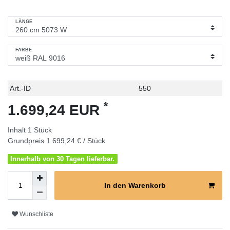
LÄNGE
FARBE
Technisches
Wert
Art.-ID
550
Merkmal
*
1.699,24 EUR
Inhalt
1
Stück
Grundpreis
1.699,24 € / Stück
Innerhalb von 30 Tagen lieferbar.
In den Warenkorb
Wunschliste