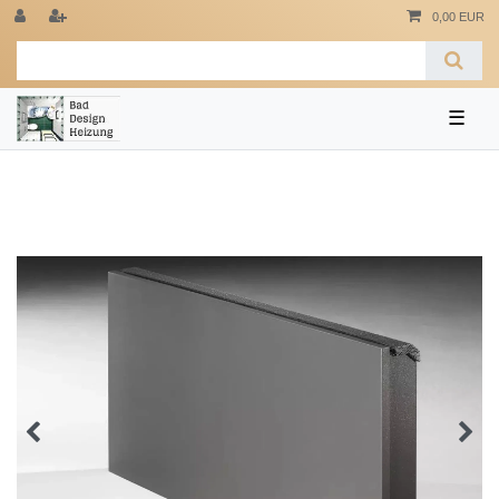
0,00 EUR
☰