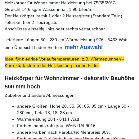
Heizkörper für Wohnzimmer Heizleistung bei 75/65/20°C
Gewicht 14,6 kg/m Wasserinhalt 1,98 Liter/m
Der Heizkörper ist mit 1 oder 2 Heizregister (Standard/Twin)
lieferbar, hier 2 Heizregister.
Anschlüsse einseitig links oder rechts vertauschbar
lieferbare Längen 50 - 280 cm Wärmeleistung 976 - 5463 Watt
mehr Auswahl
eine Übersicht finden Sie hier
Ideal für niedrige Vorlauftemperaturen, z.B. Wärmepumpen -
Korrekturfaktoren der Heizleistung - siehe Bilder
Heizkörper für Wohnzimmer - dekorativ Bauhöhe
500 mm hoch
Zubehör und andere Abmessungen:
andere Größen: Höhe 20, 35, 50, 65, 95 cm - Länge 50 -
280 cm, Tiefe 13, 18, 23 cm
Wärmeleistung 284 - 8414 Watt
Farben: sandstrahlgrau, Weiß RAL9016
andere Farben nach Farbkarte: Mehrpreis 30%
Farben nach Farbkarte bitte vom Warenkorb zur Kasse -