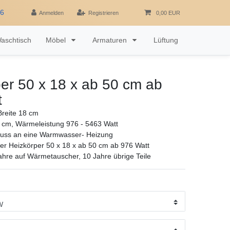
16
Anmelden
Registrieren
0,00 EUR
aschtisch
Möbel
Armaturen
Lüftung
er 50 x 18 x ab 50 cm ab
t
reite 18 cm
 cm, Wärmeleistung 976 - 5463 Watt
luss an eine Warmwasser- Heizung
r Heizkörper 50 x 18 x ab 50 cm ab 976 Watt
ahre auf Wärmetauscher, 10 Jahre übrige Teile