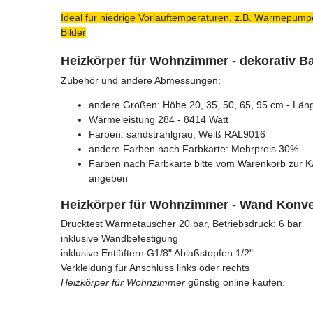
Ideal für niedrige Vorlauftemperaturen, z.B. Wärmepumpe
Bilder
Heizkörper für Wohnzimmer - dekorativ 
Zubehör und andere Abmessungen:
andere Größen: Höhe 20, 35, 50, 65, 95 cm - Läng
Wärmeleistung 284 - 8414 Watt
Farben: sandstrahlgrau, Weiß RAL9016
andere Farben nach Farbkarte: Mehrpreis 30%
Farben nach Farbkarte bitte vom Warenkorb zur K
angeben
Heizkörper für Wohnzimmer - Wand Konvek
Drucktest Wärmetauscher 20 bar, Betriebsdruck: 6 bar
inklusive Wandbefestigung
inklusive Entlüftern G1/8" Ablaßstopfen 1/2"
Verkleidung für Anschluss links oder rechts
Heizkörper für Wohnzimmer
günstig online kaufen.