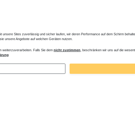
unsere Sites zuverlässig und sicher laufen, wir deren Performance auf dem Schirm behalten
 sie unsere Angebote auf welchen Geräten nutzen.
n weiterzuverarbeiten. Falls Sie dem
nicht zustimmen
, beschränken wir uns auf die wesent
er Entlüfter für Heizkörper
Verlängertes Ventil für Heizkörper Konve
ärung
€ *
72,32 € *
. MwSt.
zzgl.
Versandkosten
*
inkl. ges. MwSt.
zzgl.
Versandkosten
Zuletzt angesehene Artikel