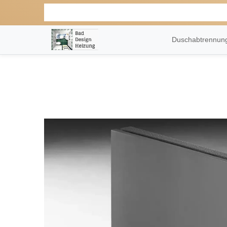
Duschabtrennu