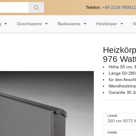
Telefon:
+49 2224 98061
ng
Duschwanne
Badewanne
Heizkörper
W
Heizkörp
976 Wat
Höhe 50 cm, B
Länge 50-280
für den Ansch
Wandheizkörpe
Garantie 30 J
LÄNGE
FARBE