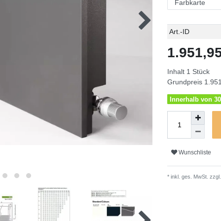
Technisches
Wert
Art.-ID
Merkmal
1.951,
Inhalt
1
Stück
Grundpreis
1.951
Innerhalb von 30
Wunschliste
* inkl. ges. MwSt. zzgl.