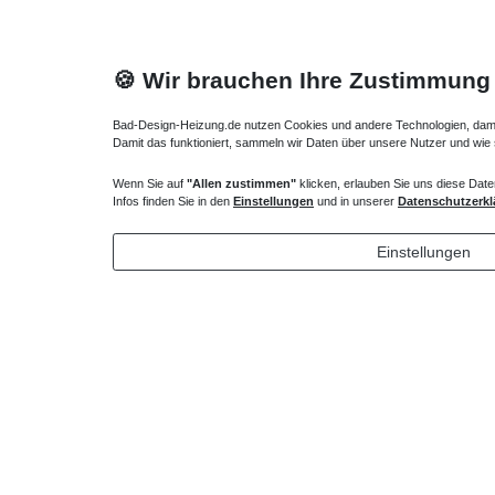
🍪 Wir brauchen Ihre Zustimmung
Bad-Design-Heizung.de nutzen Cookies und andere Technologien, damit 
Damit das funktioniert, sammeln wir Daten über unsere Nutzer und wie
Wenn Sie auf
"Allen zustimmen"
klicken, erlauben Sie uns diese Date
Heizkörper Ventil
Verlängert
Infos finden Sie in den
Einstellungen
und in unserer
Datenschutzerkl
135,00 € *
43,00 
Einstellungen
*
inkl. ges. MwSt.
zzgl.
Versandkosten
*
inkl. ges