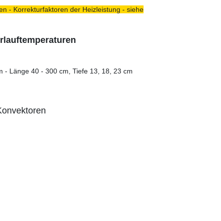
n - Korrekturfaktoren der Heizleistung - siehe
orlauftemperaturen
m - Länge 40 - 300 cm, Tiefe 13, 18, 23 cm
 Konvektoren