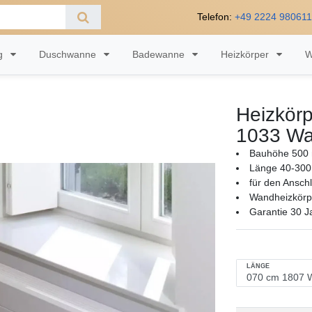
Telefon:
+49 2224 98061
ng
Duschwanne
Badewanne
Heizkörper
W
Heizkörp
1033 Wa
Bauhöhe 500 
Länge 40-300
für den Ansch
Wandheizkörpe
Garantie 30 J
LÄNGE