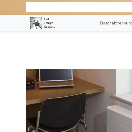
Duschabtrennu