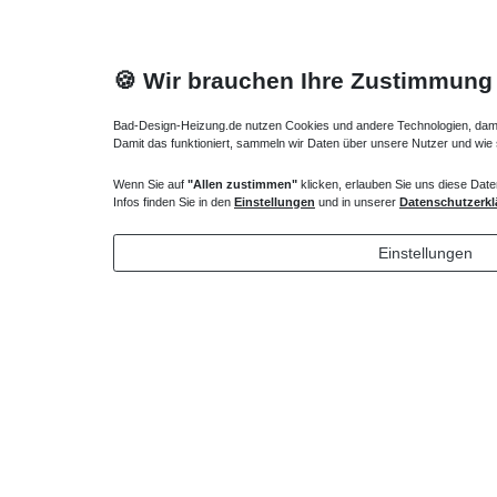
🍪 Wir brauchen Ihre Zustimmung
Bad-Design-Heizung.de nutzen Cookies und andere Technologien, damit 
Damit das funktioniert, sammeln wir Daten über unsere Nutzer und wie
Wenn Sie auf
"Allen zustimmen"
klicken, erlauben Sie uns diese Date
Heizkörper Ventil
Verlängert
Infos finden Sie in den
Einstellungen
und in unserer
Datenschutzerkl
135,00 € *
72,32 
Einstellungen
*
inkl. ges. MwSt.
zzgl.
Versandkosten
*
inkl. ges