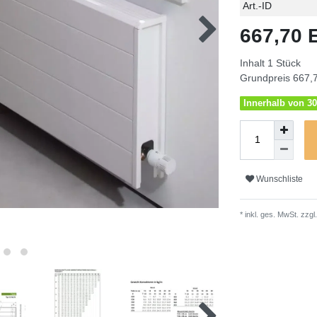
Technisches
Wert
Art.-ID
Merkmal
667,70
Inhalt
1
Stück
Grundpreis
667,7
Innerhalb von 30
Wunschliste
* inkl. ges. MwSt. zzgl.