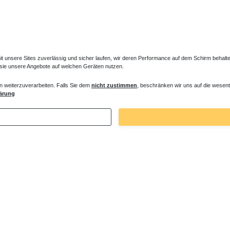
unsere Sites zuverlässig und sicher laufen, wir deren Performance auf dem Schirm behalten
 sie unsere Angebote auf welchen Geräten nutzen.
n weiterzuverarbeiten. Falls Sie dem
nicht zustimmen
, beschränken wir uns auf die wesent
es Ventil für Heizkörper Konvektor
Verlängerter Entlüfter für Heizkörper
ärung
€ *
43,00 € *
. MwSt.
zzgl.
Versandkosten
*
inkl. ges. MwSt.
zzgl.
Versandkosten
Zuletzt angesehene Artikel