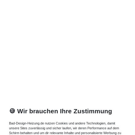
Zuletzt angesehene Artikel
Heizkörper 50 x 23 x ab 40 cm ab 1033 Watt
1.338,01 € *
Artikel anzeigen
*
inkl. ges. MwSt.
zzgl.
Versandkosten
🍪 Wir brauchen Ihre Zustimmung
Bad-Design-Heizung.de nutzen Cookies und andere Technologien, damit
unsere Sites zuverlässig und sicher laufen, wir deren Performance auf dem
Schirm behalten und um dir relevante Inhalte und personalisierte Werbung zu