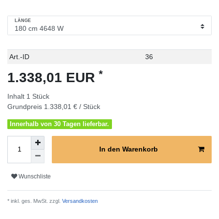
LÄNGE
Technisches
Wert
Art.-ID
36
Merkmal
*
1.338,01 EUR
Inhalt
1
Stück
Grundpreis
1.338,01 € / Stück
Innerhalb von 30 Tagen lieferbar.
In den Warenkorb
Wunschliste
* inkl. ges. MwSt. zzgl.
Versandkosten