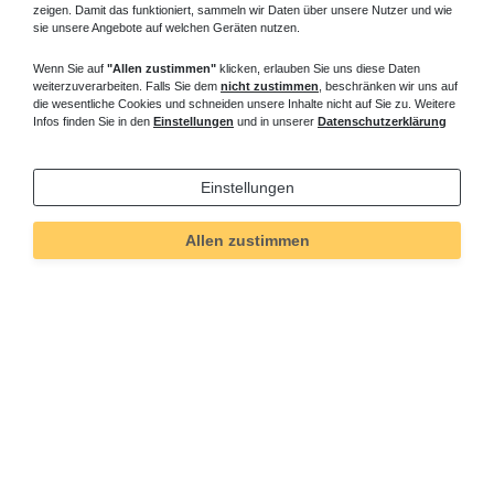
zeigen. Damit das funktioniert, sammeln wir Daten über unsere Nutzer und wie
sie unsere Angebote auf welchen Geräten nutzen.
Wenn Sie auf
"Allen zustimmen"
klicken, erlauben Sie uns diese Daten
weiterzuverarbeiten. Falls Sie dem
nicht zustimmen
, beschränken wir uns auf
die wesentliche Cookies und schneiden unsere Inhalte nicht auf Sie zu. Weitere
Infos finden Sie in den
Einstellungen
und in unserer
Datenschutzerklärung
Einstellungen
Allen zustimmen
Technisches
Wert
Art.-ID
36
Merkmal
Informationen
Versand und Zahlung
Bei Fragen helfen wir zum Ortstarif: