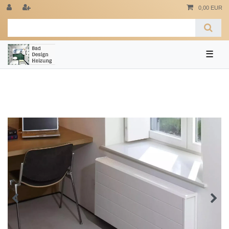
0,00 EUR
☰