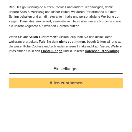
Bad-Design-Heizung.de nutzen Cookies und andere Technologien, damit
unsere Sites zuverlässig und sicher laufen, wir deren Performance auf dem
Schirm behalten und um dir relevante Inhalte und personalisierte Werbung zu
zeigen. Damit das funktioniert, sammeln wir Daten über unsere Nutzer und wie
sie unsere Angebote auf welchen Geräten nutzen.
Wenn Sie auf
"Allen zustimmen"
klicken, erlauben Sie uns diese Daten
weiterzuverarbeiten. Falls Sie dem
nicht zustimmen
, beschränken wir uns auf
die wesentliche Cookies und schneiden unsere Inhalte nicht auf Sie zu. Weitere
Infos finden Sie in den
Einstellungen
und in unserer
Datenschutzerklärung
Einstellungen
Allen zustimmen
Technisches
Wert
Art.-ID
694
Merkmal
Informationen