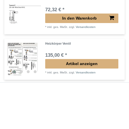
72,32 € *
In den Warenkorb
*
inkl. ges. MwSt.
zzgl.
Versandkosten
Heizkörper Ventil
135,00 € *
Artikel anzeigen
*
inkl. ges. MwSt.
zzgl.
Versandkosten
Verlängerter Entlüfter für Heizkörper
43,00 € *
In den Warenkorb
*
inkl. ges. MwSt.
zzgl.
Versandkosten