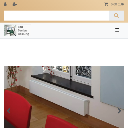
0,00 EUR
☰