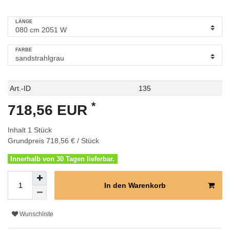
LÄNGE
FARBE
Technisches
Wert
Art.-ID
135
Merkmal
*
718,56 EUR
Inhalt
1
Stück
Grundpreis
718,56 € / Stück
Innerhalb von 30 Tagen lieferbar.
In den Warenkorb
Wunschliste