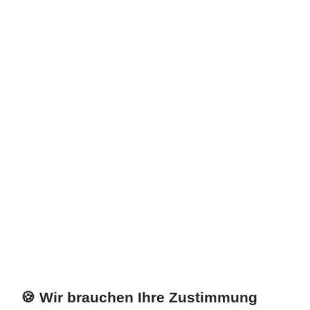
Zuletzt angesehene Artikel
Heizkörper 50 x 23 x ab 50 cm ab 1282 Watt
718,56 € *
Artikel anzeigen
*
inkl. ges. MwSt.
zzgl.
Versandkosten
🍪 Wir brauchen Ihre Zustimmung