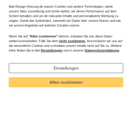
Bad-Design-Heizung.de nutzen Cookies und andere Technologien, damit
unsere Sites zuverlässig und sicher laufen, wir deren Performance auf dem
Schirm behalten und um dir relevante Inhalte und personalisierte Werbung zu
zeigen. Damit das funktioniert, sammeln wir Daten über unsere Nutzer und wie
sie unsere Angebote auf welchen Geräten nutzen.
Wenn Sie auf
"Allen zustimmen"
klicken, erlauben Sie uns diese Daten
weiterzuverarbeiten. Falls Sie dem
nicht zustimmen
, beschränken wir uns auf
die wesentliche Cookies und schneiden unsere Inhalte nicht auf Sie zu. Weitere
Infos finden Sie in den
Einstellungen
und in unserer
Datenschutzerklärung
Einstellungen
Allen zustimmen
Technisches
Wert
Art.-ID
135
Merkmal
Informationen