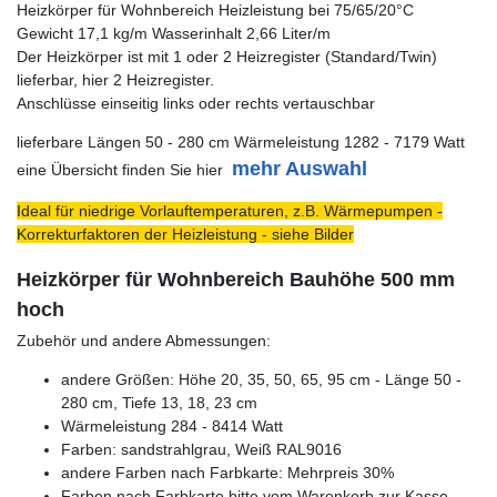
Heizkörper für Wohnbereich Heizleistung bei 75/65/20°C
Gewicht 17,1 kg/m Wasserinhalt 2,66 Liter/m
Der Heizkörper ist mit 1 oder 2 Heizregister (Standard/Twin)
lieferbar, hier 2 Heizregister.
Anschlüsse einseitig links oder rechts vertauschbar
lieferbare Längen 50 - 280 cm Wärmeleistung 1282 - 7179 Watt
mehr Auswahl
eine Übersicht finden Sie hier
Ideal für niedrige Vorlauftemperaturen, z.B. Wärmepumpen -
Korrekturfaktoren der Heizleistung - siehe Bilder
Heizkörper für Wohnbereich Bauhöhe 500 mm
hoch
Zubehör und andere Abmessungen:
andere Größen: Höhe 20, 35, 50, 65, 95 cm - Länge 50 -
280 cm, Tiefe 13, 18, 23 cm
Wärmeleistung 284 - 8414 Watt
Farben: sandstrahlgrau, Weiß RAL9016
andere Farben nach Farbkarte: Mehrpreis 30%
Farben nach Farbkarte bitte vom Warenkorb zur Kasse -