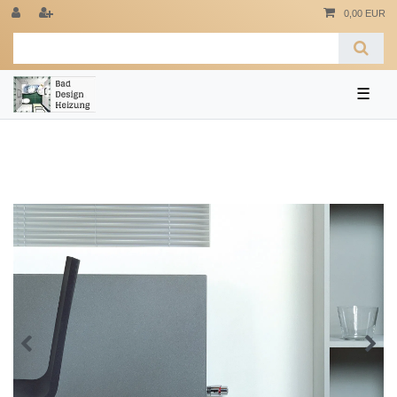
0,00 EUR
☰