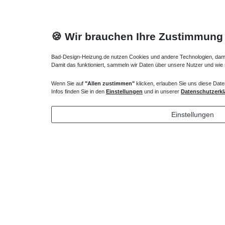
🍪 Wir brauchen Ihre Zustimmung
Bad-Design-Heizung.de nutzen Cookies und andere Technologien, damit 
Damit das funktioniert, sammeln wir Daten über unsere Nutzer und wie
Wenn Sie auf
"Allen zustimmen"
klicken, erlauben Sie uns diese Date
Heizkörper Ventil
Verlängert
Infos finden Sie in den
Einstellungen
und in unserer
Datenschutzerkl
135,00 € *
72,32 
Einstellungen
*
inkl. ges. MwSt.
zzgl.
Versandkosten
*
inkl. ges