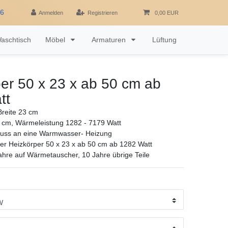
16
Anmelden
Registrieren
0,00 EUR
aschtisch
Möbel
Armaturen
Lüftung
er 50 x 23 x ab 50 cm ab
tt
reite 23 cm
 cm, Wärmeleistung 1282 - 7179 Watt
luss an eine Warmwasser- Heizung
r Heizkörper 50 x 23 x ab 50 cm ab 1282 Watt
ahre auf Wärmetauscher, 10 Jahre übrige Teile