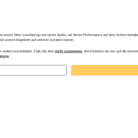
unsere Sites zuverlässig und sicher laufen, wir deren Performance auf dem Schirm behalten
 sie unsere Angebote auf welchen Geräten nutzen.
n weiterzuverarbeiten. Falls Sie dem
nicht zustimmen
, beschränken wir uns auf die wesent
es Ventil für Heizkörper Konvektor
Verlängerter Entlüfter für Heizkörper
ärung
€ *
43,00 € *
. MwSt.
zzgl.
Versandkosten
*
inkl. ges. MwSt.
zzgl.
Versandkosten
Zuletzt angesehene Artikel