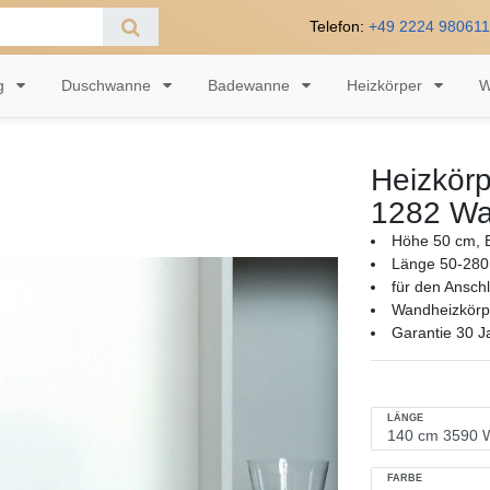
Telefon:
+49 2224 98061
ng
Duschwanne
Badewanne
Heizkörper
W
Heizkörp
1282 Wa
Höhe 50 cm, B
Länge 50-280
für den Ansch
Wandheizkörpe
Garantie 30 J
LÄNGE
FARBE