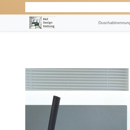
Duschabtrennu