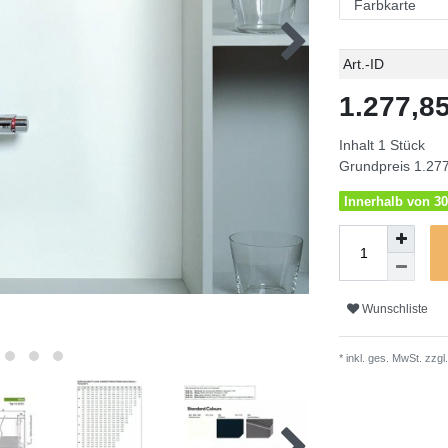
Technisches
Wert
Art.-ID
Merkmal
1.277,
Inhalt
1
Stück
Grundpreis
1.277
Innerhalb von 30
Wunschliste
* inkl. ges. MwSt. zzgl.