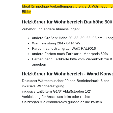
Ideal für niedrige Vorlauftemperaturen, z.B. Wärmepumpe
Bilder
Heizkörper für Wohnbereich Bauhöhe 50
Zubehör und andere Abmessungen:
andere Größen: Höhe 20, 35, 50, 65, 95 cm - Läng
Wärmeleistung 284 - 8414 Watt
Farben: sandstrahlgrau, Weiß RAL9016
andere Farben nach Farbkarte: Mehrpreis 30%
Farben nach Farbkarte bitte vom Warenkorb zur K
angeben
Heizkörper für Wohnbereich - Wand Konve
Drucktest Wärmetauscher 20 bar, Betriebsdruck: 6 bar
inklusive Wandbefestigung
inklusive Entlüftern G1/8" Ablaßstopfen 1/2"
Verkleidung für Anschluss links oder rechts
Heizkörper für Wohnbereich
günstig online kaufen.