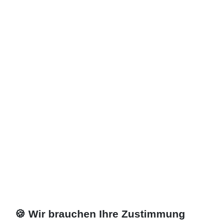
Zuletzt angesehene Artikel
Heizkörper 50 x 23 x ab 50 cm ab 1282 Watt
1.458,45 € *
Artikel anzeigen
*
inkl. ges. MwSt.
zzgl.
Versandkosten
🍪 Wir brauchen Ihre Zustimmung