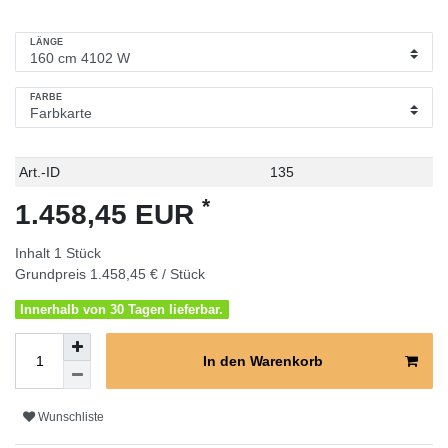
LÄNGE
FARBE
Technisches
Wert
Art.-ID
135
Merkmal
*
1.458,45 EUR
Inhalt
1
Stück
Grundpreis
1.458,45 € / Stück
Innerhalb von 30 Tagen lieferbar.
In den Warenkorb
Wunschliste