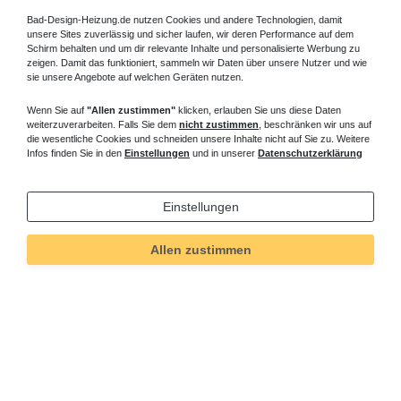
Bad-Design-Heizung.de nutzen Cookies und andere Technologien, damit
unsere Sites zuverlässig und sicher laufen, wir deren Performance auf dem
Schirm behalten und um dir relevante Inhalte und personalisierte Werbung zu
zeigen. Damit das funktioniert, sammeln wir Daten über unsere Nutzer und wie
sie unsere Angebote auf welchen Geräten nutzen.
Wenn Sie auf
"Allen zustimmen"
klicken, erlauben Sie uns diese Daten
weiterzuverarbeiten. Falls Sie dem
nicht zustimmen
, beschränken wir uns auf
die wesentliche Cookies und schneiden unsere Inhalte nicht auf Sie zu. Weitere
Infos finden Sie in den
Einstellungen
und in unserer
Datenschutzerklärung
Einstellungen
Allen zustimmen
Technisches
Wert
Art.-ID
135
Merkmal
Informationen