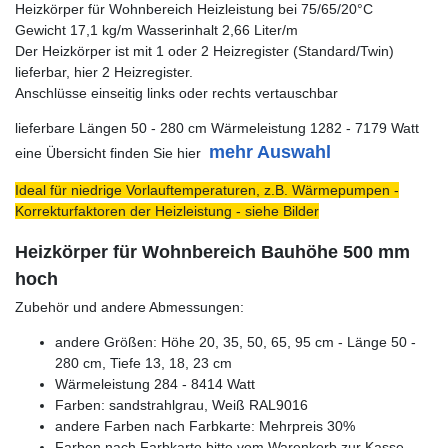
Heizkörper für Wohnbereich Heizleistung bei 75/65/20°C
Gewicht 17,1 kg/m Wasserinhalt 2,66 Liter/m
Der Heizkörper ist mit 1 oder 2 Heizregister (Standard/Twin)
lieferbar, hier 2 Heizregister.
Anschlüsse einseitig links oder rechts vertauschbar
lieferbare Längen 50 - 280 cm Wärmeleistung 1282 - 7179 Watt
mehr Auswahl
eine Übersicht finden Sie hier
Ideal für niedrige Vorlauftemperaturen, z.B. Wärmepumpen -
Korrekturfaktoren der Heizleistung - siehe Bilder
Heizkörper für Wohnbereich Bauhöhe 500 mm
hoch
Zubehör und andere Abmessungen:
andere Größen: Höhe 20, 35, 50, 65, 95 cm - Länge 50 -
280 cm, Tiefe 13, 18, 23 cm
Wärmeleistung 284 - 8414 Watt
Farben: sandstrahlgrau, Weiß RAL9016
andere Farben nach Farbkarte: Mehrpreis 30%
Farben nach Farbkarte bitte vom Warenkorb zur Kasse -