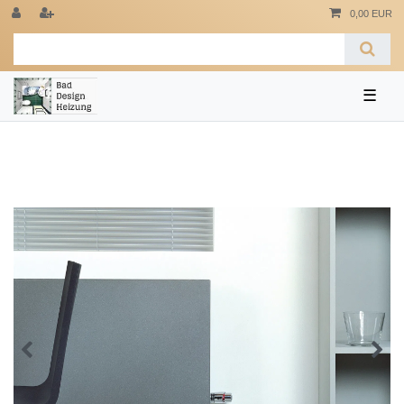
0,00 EUR
☰