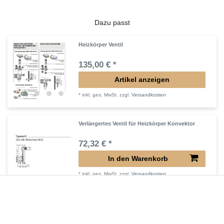
Dazu passt
Heizkörper Ventil
135,00 € *
Artikel anzeigen
*
inkl. ges. MwSt.
zzgl.
Versandkosten
Verlängertes Ventil für Heizkörper Konvektor
72,32 € *
In den Warenkorb
*
inkl. ges. MwSt.
zzgl.
Versandkosten
Verlängerter Entlüfter für Heizkörper
43,00 € *