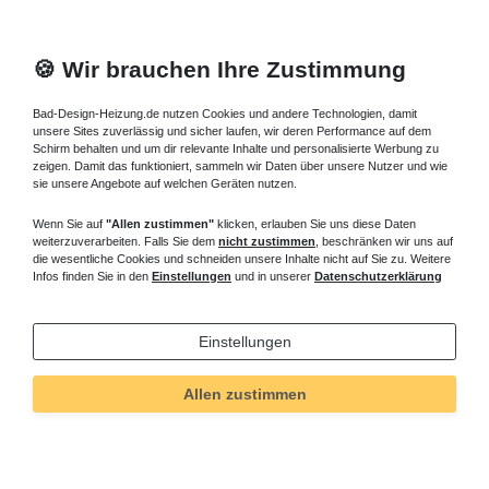
🍪 Wir brauchen Ihre Zustimmung
Bad-Design-Heizung.de nutzen Cookies und andere Technologien, damit
unsere Sites zuverlässig und sicher laufen, wir deren Performance auf dem
Schirm behalten und um dir relevante Inhalte und personalisierte Werbung zu
zeigen. Damit das funktioniert, sammeln wir Daten über unsere Nutzer und wie
sie unsere Angebote auf welchen Geräten nutzen.
Wenn Sie auf
"Allen zustimmen"
klicken, erlauben Sie uns diese Daten
weiterzuverarbeiten. Falls Sie dem
nicht zustimmen
, beschränken wir uns auf
die wesentliche Cookies und schneiden unsere Inhalte nicht auf Sie zu. Weitere
Infos finden Sie in den
Einstellungen
und in unserer
Datenschutzerklärung
Einstellungen
Allen zustimmen
Technisches
Wert
Art.-ID
173