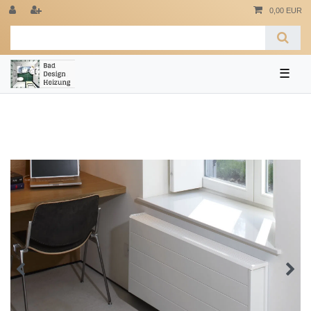
0,00 EUR
☰