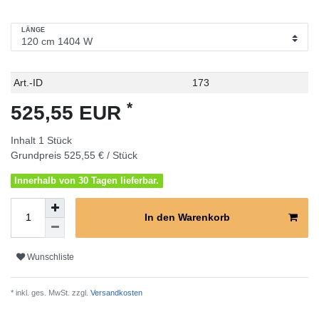
LÄNGE
Technisches
Wert
Art.-ID
173
Merkmal
*
525,55 EUR
Inhalt
1
Stück
Grundpreis
525,55 € / Stück
Innerhalb von 30 Tagen lieferbar.
In den Warenkorb
Wunschliste
* inkl. ges. MwSt. zzgl.
Versandkosten