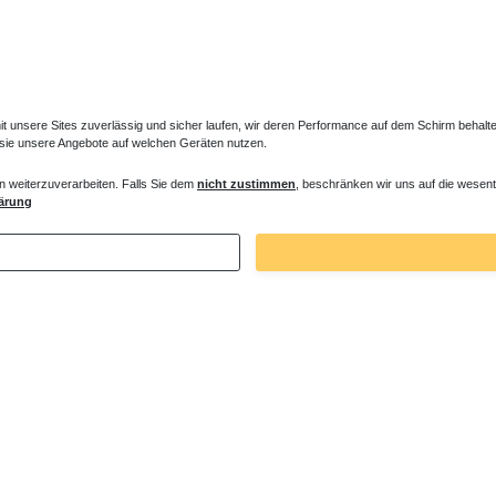
unsere Sites zuverlässig und sicher laufen, wir deren Performance auf dem Schirm behalten
 sie unsere Angebote auf welchen Geräten nutzen.
n weiterzuverarbeiten. Falls Sie dem
nicht zustimmen
, beschränken wir uns auf die wesent
es Ventil für Heizkörper Konvektor
Verlängerter Entlüfter für Heizkörper
ärung
€ *
43,00 € *
. MwSt.
zzgl.
Versandkosten
*
inkl. ges. MwSt.
zzgl.
Versandkosten
Zuletzt angesehene Artikel