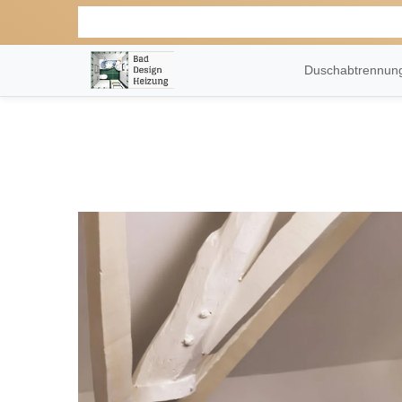
Duschabtrennu