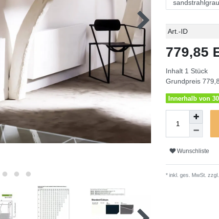
Technisches
Wert
Art.-ID
Merkmal
779,85
Inhalt
1
Stück
Grundpreis
779,8
Innerhalb von 30
Wunschliste
* inkl. ges. MwSt. zzgl.