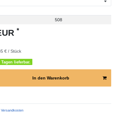
508
*
 EUR
5 € / Stück
 Tagen lieferbar.
In den Warenkorb
Versandkosten