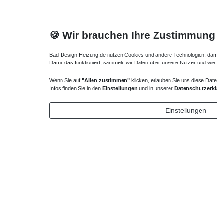
🍪 Wir brauchen Ihre Zustimmung
Bad-Design-Heizung.de nutzen Cookies und andere Technologien, damit 
Damit das funktioniert, sammeln wir Daten über unsere Nutzer und wie
Wenn Sie auf
"Allen zustimmen"
klicken, erlauben Sie uns diese Date
Heizkörper Ventil
Verlängert
Infos finden Sie in den
Einstellungen
und in unserer
Datenschutzerkl
135,00 € *
72,32 
Einstellungen
*
inkl. ges. MwSt.
zzgl.
Versandkosten
*
inkl. ges