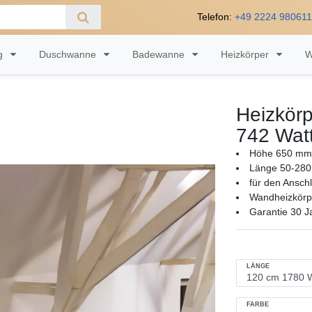
Telefon:
+49 2224 98061
ng
Duschwanne
Badewanne
Heizkörper
W
Heizkörp
742 Wat
Höhe 650 mm,
Länge 50-280
für den Ansch
Wandheizkörpe
Garantie 30 J
LÄNGE
FARBE