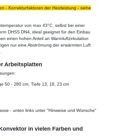
n - Korrekturfaktoren der Heizleistung - siehe
ntemperatur von max 43°C, selbst bei einer
norm DHSS DN4, ideal geeignet für den Einbau
en einen hohen Anteil an Warmluftzirkulation
tigen nur eine Abströmung der erwärmten Luft
.
r Arbeitsplatten
sungen:
e 50 - 280 cm, Tiefe 13, 18, 23 cm
asse - unten links unter "Hinweise und Wünsche"
Konvektor in vielen Farben und