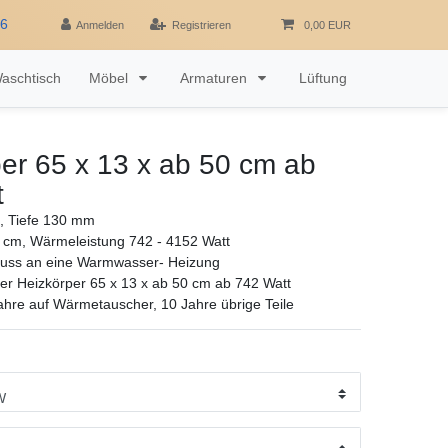
16
Anmelden
Registrieren
0,00 EUR
aschtisch
Möbel
Armaturen
Lüftung
er 65 x 13 x ab 50 cm ab
t
 Tiefe 130 mm
 cm, Wärmeleistung 742 - 4152 Watt
luss an eine Warmwasser- Heizung
r Heizkörper 65 x 13 x ab 50 cm ab 742 Watt
ahre auf Wärmetauscher, 10 Jahre übrige Teile