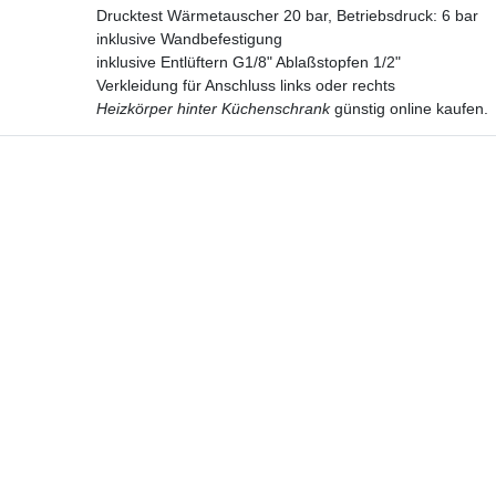
Drucktest Wärmetauscher 20 bar, Betriebsdruck: 6 bar
inklusive Wandbefestigung
inklusive Entlüftern G1/8" Ablaßstopfen 1/2"
Verkleidung für Anschluss links oder rechts
Heizkörper hinter Küchenschrank
günstig online kaufen.
Hotline
Telefon:
02224 9806-116
E-Mail: bad-design-heizung@t-online.de