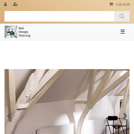
0,00 EUR
☰