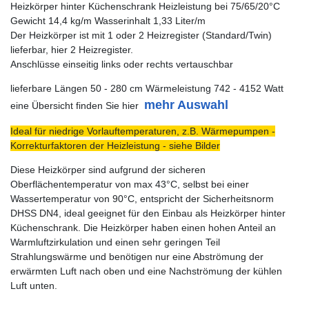
Heizkörper hinter Küchenschrank Heizleistung bei 75/65/20°C
Gewicht 14,4 kg/m Wasserinhalt 1,33 Liter/m
Der Heizkörper ist mit 1 oder 2 Heizregister (Standard/Twin)
lieferbar, hier 2 Heizregister.
Anschlüsse einseitig links oder rechts vertauschbar
lieferbare Längen 50 - 280 cm Wärmeleistung 742 - 4152 Watt
mehr Auswahl
eine Übersicht finden Sie hier
Ideal für niedrige Vorlauftemperaturen, z.B. Wärmepumpen -
Korrekturfaktoren der Heizleistung - siehe Bilder
Diese Heizkörper sind aufgrund der sicheren
Oberflächentemperatur von max 43°C, selbst bei einer
Wassertemperatur von 90°C, entspricht der Sicherheitsnorm
DHSS DN4, ideal geeignet für den Einbau als Heizkörper hinter
Küchenschrank. Die Heizkörper haben einen hohen Anteil an
Warmluftzirkulation und einen sehr geringen Teil
Strahlungswärme und benötigen nur eine Abströmung der
erwärmten Luft nach oben und eine Nachströmung der kühlen
Luft unten.