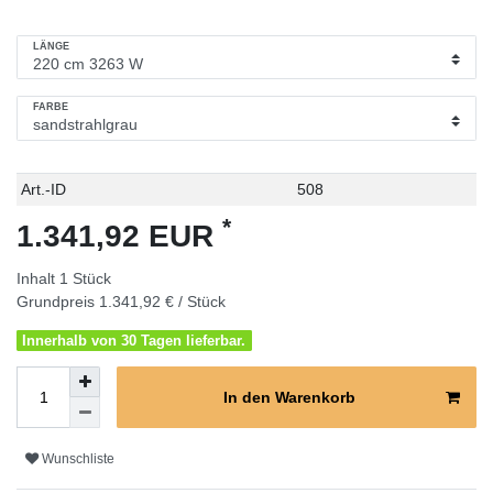
LÄNGE
FARBE
Technisches
Wert
Art.-ID
508
Merkmal
*
1.341,92 EUR
Inhalt
1
Stück
Grundpreis
1.341,92 € / Stück
Innerhalb von 30 Tagen lieferbar.
In den Warenkorb
Wunschliste