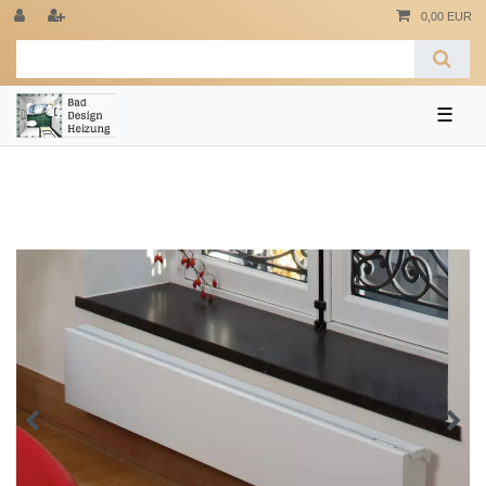
0,00 EUR
☰