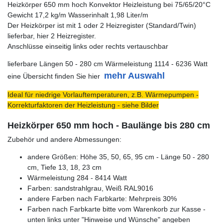
Heizkörper 650 mm hoch Konvektor Heizleistung bei 75/65/20°C
Gewicht 17,2 kg/m Wasserinhalt 1,98 Liter/m
Der Heizkörper ist mit 1 oder 2 Heizregister (Standard/Twin)
lieferbar, hier 2 Heizregister.
Anschlüsse einseitig links oder rechts vertauschbar
lieferbare Längen 50 - 280 cm Wärmeleistung 1114 - 6236 Watt
mehr Auswahl
eine Übersicht finden Sie hier
Ideal für niedrige Vorlauftemperaturen, z.B. Wärmepumpen -
Korrekturfaktoren der Heizleistung - siehe Bilder
Heizkörper 650 mm hoch - Baulänge bis 280 cm
Zubehör und andere Abmessungen:
andere Größen: Höhe 35, 50, 65, 95 cm - Länge 50 - 280
cm, Tiefe 13, 18, 23 cm
Wärmeleistung 284 - 8414 Watt
Farben: sandstrahlgrau, Weiß RAL9016
andere Farben nach Farbkarte: Mehrpreis 30%
Farben nach Farbkarte bitte vom Warenkorb zur Kasse -
unten links unter "Hinweise und Wünsche" angeben