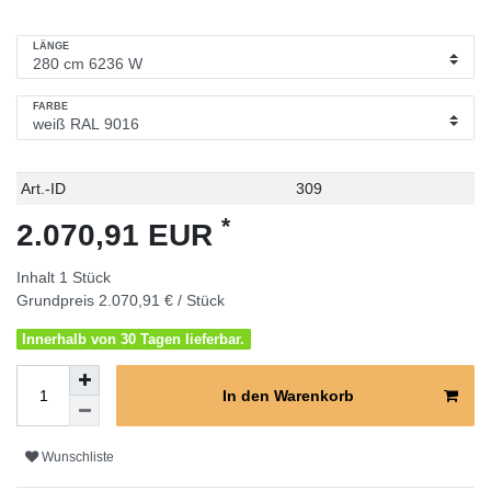
LÄNGE
FARBE
Technisches
Wert
Art.-ID
309
Merkmal
*
2.070,91 EUR
Inhalt
1
Stück
Grundpreis
2.070,91 € / Stück
Innerhalb von 30 Tagen lieferbar.
In den Warenkorb
Wunschliste