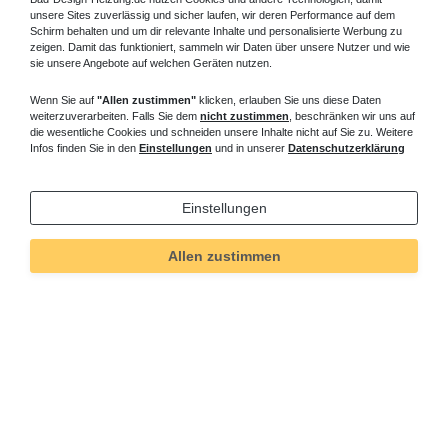
unsere Sites zuverlässig und sicher laufen, wir deren Performance auf dem
Schirm behalten und um dir relevante Inhalte und personalisierte Werbung zu
zeigen. Damit das funktioniert, sammeln wir Daten über unsere Nutzer und wie
sie unsere Angebote auf welchen Geräten nutzen.
Wenn Sie auf
"Allen zustimmen"
klicken, erlauben Sie uns diese Daten
weiterzuverarbeiten. Falls Sie dem
nicht zustimmen
, beschränken wir uns auf
die wesentliche Cookies und schneiden unsere Inhalte nicht auf Sie zu. Weitere
Infos finden Sie in den
Einstellungen
und in unserer
Datenschutzerklärung
Einstellungen
Allen zustimmen
Technisches
Wert
Art.-ID
309
Merkmal
Informationen
Versand und Zahlung