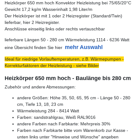
Heizkörper 650 mm hoch Konvektor Heizleistung bei 75/65/20°C
Gewicht 17,2 kg/m Wasserinhalt 1,98 Liter/m
Der Heizkörper ist mit 1 oder 2 Heizregister (Standard/Twin)
lieferbar, hier 2 Heizregister.
Anschlüsse einseitig links oder rechts vertauschbar
lieferbare Längen 50 - 280 cm Wärmeleistung 1114 - 6236 Watt
mehr Auswahl
eine Übersicht finden Sie hier
Ideal für niedrige Vorlauftemperaturen, z.B. Wärmepumpen -
Korrekturfaktoren der Heizleistung - siehe Bilder
Heizkörper 650 mm hoch - Baulänge bis 280 cm
Zubehör und andere Abmessungen:
andere Größen: Höhe 35, 50, 65, 95 cm - Länge 50 - 280
cm, Tiefe 13, 18, 23 cm
Wärmeleistung 284 - 8414 Watt
Farben: sandstrahlgrau, Weiß RAL9016
andere Farben nach Farbkarte: Mehrpreis 30%
Farben nach Farbkarte bitte vom Warenkorb zur Kasse -
unten links unter "Hinweise und Wünsche" angeben