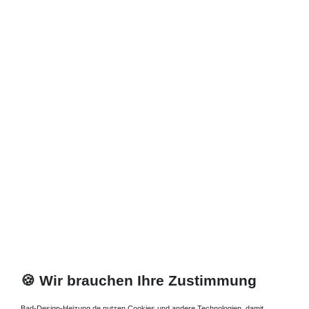
Zuletzt angesehene Artikel
Heizkörper 65 x 18 x ab 50 cm ab 1114 Watt
2.110,50 € *
Artikel anzeigen
*
inkl. ges. MwSt.
zzgl.
Versandkosten
🍪 Wir brauchen Ihre Zustimmung
Bad-Design-Heizung.de nutzen Cookies und andere Technologien, damit