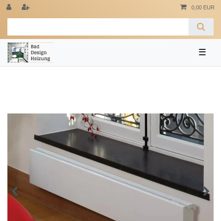
0,00 EUR
☰