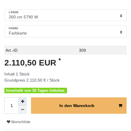
LÄNGE
FARBE
Technisches
Wert
Art.-ID
309
Merkmal
*
2.110,50 EUR
Inhalt
1
Stück
Grundpreis
2.110,50 € / Stück
Innerhalb von 30 Tagen lieferbar.
In den Warenkorb
Wunschliste