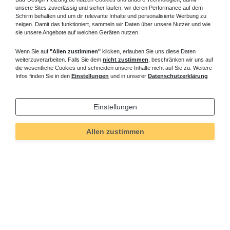
unsere Sites zuverlässig und sicher laufen, wir deren Performance auf dem
Schirm behalten und um dir relevante Inhalte und personalisierte Werbung zu
zeigen. Damit das funktioniert, sammeln wir Daten über unsere Nutzer und wie
sie unsere Angebote auf welchen Geräten nutzen.
Wenn Sie auf
"Allen zustimmen"
klicken, erlauben Sie uns diese Daten
weiterzuverarbeiten. Falls Sie dem
nicht zustimmen
, beschränken wir uns auf
die wesentliche Cookies und schneiden unsere Inhalte nicht auf Sie zu. Weitere
Infos finden Sie in den
Einstellungen
und in unserer
Datenschutzerklärung
Einstellungen
Allen zustimmen
Technisches
Wert
Art.-ID
309
Merkmal
Informationen
Versand und Zahlung