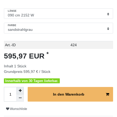
LÄNGE
FARBE
Technisches
Wert
Art.-ID
424
Merkmal
*
595,97 EUR
Inhalt
1
Stück
Grundpreis
595,97 € / Stück
Innerhalb von 30 Tagen lieferbar.
In den Warenkorb
Wunschliste