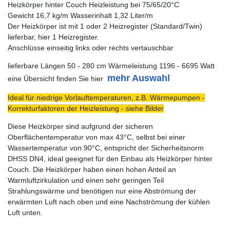
Heizkörper hinter Couch Heizleistung bei 75/65/20°C
Gewicht 16,7 kg/m Wasserinhalt 1,32 Liter/m
Der Heizkörper ist mit 1 oder 2 Heizregister (Standard/Twin)
lieferbar, hier 1 Heizregister.
Anschlüsse einseitig links oder rechts vertauschbar
lieferbare Längen 50 - 280 cm Wärmeleistung 1196 - 6695 Watt
mehr Auswahl
eine Übersicht finden Sie hier
Ideal für niedrige Vorlauftemperaturen, z.B. Wärmepumpen -
Korrekturfaktoren der Heizleistung - siehe Bilder
Diese Heizkörper sind aufgrund der sicheren
Oberflächentemperatur von max 43°C, selbst bei einer
Wassertemperatur von 90°C, entspricht der Sicherheitsnorm
DHSS DN4, ideal geeignet für den Einbau als Heizkörper hinter
Couch. Die Heizkörper haben einen hohen Anteil an
Warmluftzirkulation und einen sehr geringen Teil
Strahlungswärme und benötigen nur eine Abströmung der
erwärmten Luft nach oben und eine Nachströmung der kühlen
Luft unten.