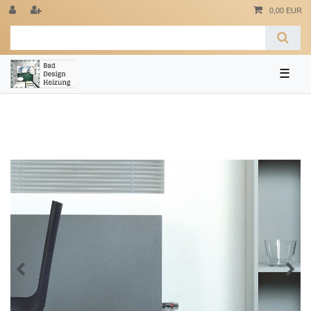
0,00 EUR
☰