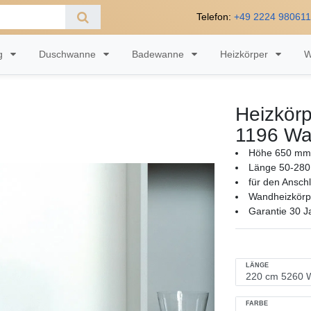
Telefon:
+49 2224 98061
ng
Duschwanne
Badewanne
Heizkörper
W
Heizkörp
1196 Wa
Höhe 650 mm,
Länge 50-280
für den Ansch
Wandheizkörpe
Garantie 30 J
LÄNGE
FARBE