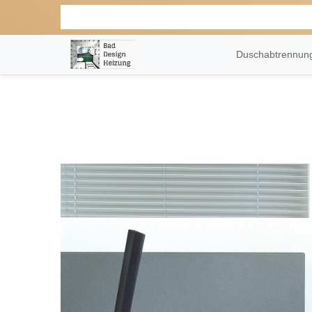
Duschabtrennu