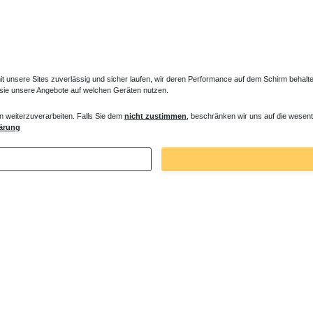
unsere Sites zuverlässig und sicher laufen, wir deren Performance auf dem Schirm behalten
 sie unsere Angebote auf welchen Geräten nutzen.
n weiterzuverarbeiten. Falls Sie dem
nicht zustimmen
, beschränken wir uns auf die wesent
es Ventil für Heizkörper Konvektor
Verlängerter Entlüfter für Heizkörper
ärung
€ *
43,00 € *
. MwSt.
zzgl.
Versandkosten
*
inkl. ges. MwSt.
zzgl.
Versandkosten
Zuletzt angesehene Artikel