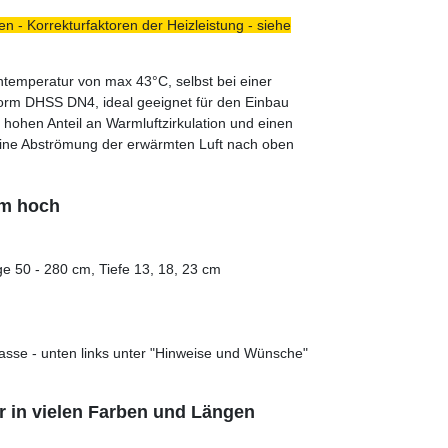
n - Korrekturfaktoren der Heizleistung - siehe
ntemperatur von max 43°C, selbst bei einer
norm DHSS DN4, ideal geeignet für den Einbau
 hohen Anteil an Warmluftzirkulation und einen
eine Abströmung der erwärmten Luft nach oben
mm hoch
e 50 - 280 cm, Tiefe 13, 18, 23 cm
asse - unten links unter "Hinweise und Wünsche"
r in vielen Farben und Längen