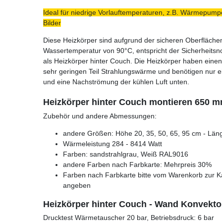
Ideal für niedrige Vorlauftemperaturen, z.B. Wärmepumpe
Bilder
Diese Heizkörper sind aufgrund der sicheren Oberfläche
Wassertemperatur von 90°C, entspricht der Sicherheits
als Heizkörper hinter Couch. Die Heizkörper haben einen
sehr geringen Teil Strahlungswärme und benötigen nur 
und eine Nachströmung der kühlen Luft unten.
Heizkörper hinter Couch montieren 650 
Zubehör und andere Abmessungen:
andere Größen: Höhe 20, 35, 50, 65, 95 cm - Läng
Wärmeleistung 284 - 8414 Watt
Farben: sandstrahlgrau, Weiß RAL9016
andere Farben nach Farbkarte: Mehrpreis 30%
Farben nach Farbkarte bitte vom Warenkorb zur K
angeben
Heizkörper hinter Couch - Wand Konvekto
Drucktest Wärmetauscher 20 bar, Betriebsdruck: 6 bar