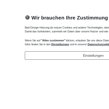
🍪 Wir brauchen Ihre Zustimmung
Bad-Design-Heizung.de nutzen Cookies und andere Technologien, damit 
Damit das funktioniert, sammeln wir Daten über unsere Nutzer und wie
Wenn Sie auf
"Allen zustimmen"
klicken, erlauben Sie uns diese Date
Heizkörper Ventil
Verlängert
Infos finden Sie in den
Einstellungen
und in unserer
Datenschutzerkl
135,00 € *
72,32 
Einstellungen
*
inkl. ges. MwSt.
zzgl.
Versandkosten
*
inkl. ges