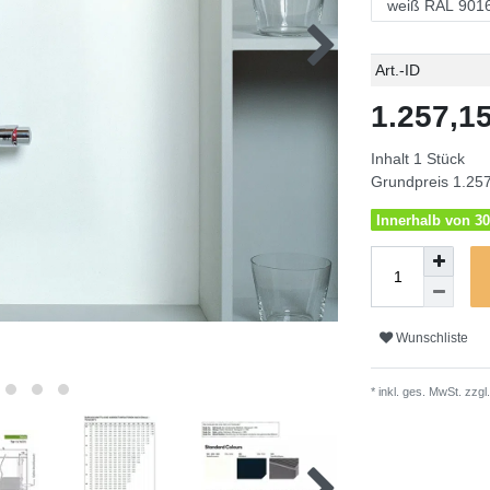
Technisches
Wert
Art.-ID
Merkmal
1.257,
Inhalt
1
Stück
Grundpreis
1.257
Innerhalb von 30
Wunschliste
* inkl. ges. MwSt. zzgl.