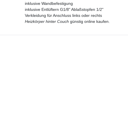
inklusive Wandbefestigung
inklusive Entlüftern G1/8" Ablaßstopfen 1/2"
Verkleidung für Anschluss links oder rechts
Heizkörper hinter Couch
günstig online kaufen.
Hotline
Telefon:
02224 9806-116
E-Mail: bad-design-heizung@t-online.de