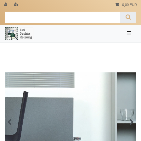
0,00 EUR
☰