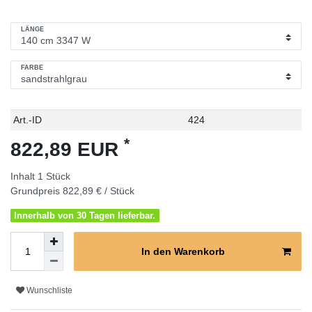
LÄNGE
FARBE
Technisches
Wert
Art.-ID
424
Merkmal
*
822,89 EUR
Inhalt
1
Stück
Grundpreis
822,89 € / Stück
Innerhalb von 30 Tagen lieferbar.
In den Warenkorb
Wunschliste