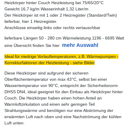
Heizkörper hinter Couch Heizleistung bei 75/65/20°C
Gewicht 16,7 kg/m Wasserinhalt 1,32 Liter/m
Der Heizkörper ist mit 1 oder 2 Heizregister (Standard/Twin)
lieferbar, hier 1 Heizregister.
Anschlüsse einseitig links oder rechts vertauschbar
lieferbare Längen 50 - 280 cm Wärmeleistung 1196 - 6695 Watt
mehr Auswahl
eine Übersicht finden Sie hier
Ideal für niedrige Vorlauftemperaturen, z.B. Wärmepumpen -
Korrekturfaktoren der Heizleistung - siehe Bilder
Diese Heizkörper sind aufgrund der sicheren
Oberflächentemperatur von max 43°C, selbst bei einer
Wassertemperatur von 90°C, entspricht der Sicherheitsnorm
DHSS DN4, ideal geeignet für den Einbau als Heizkörper hinter
Couch. Die Heizkörper haben einen hohen Anteil an
Warmluftzirkulation und einen sehr geringen Teil
Strahlungswärme und benötigen nur eine Abströmung der
erwärmten Luft nach oben und eine Nachströmung der kühlen
Luft unten.