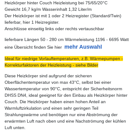
Heizkörper hinter Couch Heizleistung bei 75/65/20°C
Gewicht 16,7 kg/m Wasserinhalt 1,32 Liter/m
Der Heizkörper ist mit 1 oder 2 Heizregister (Standard/Twin)
lieferbar, hier 1 Heizregister.
Anschlüsse einseitig links oder rechts vertauschbar
lieferbare Längen 50 - 280 cm Wärmeleistung 1196 - 6695 Watt
mehr Auswahl
eine Übersicht finden Sie hier
Ideal für niedrige Vorlauftemperaturen, z.B. Wärmepumpen -
Korrekturfaktoren der Heizleistung - siehe Bilder
Diese Heizkörper sind aufgrund der sicheren
Oberflächentemperatur von max 43°C, selbst bei einer
Wassertemperatur von 90°C, entspricht der Sicherheitsnorm
DHSS DN4, ideal geeignet für den Einbau als Heizkörper hinter
Couch. Die Heizkörper haben einen hohen Anteil an
Warmluftzirkulation und einen sehr geringen Teil
Strahlungswärme und benötigen nur eine Abströmung der
erwärmten Luft nach oben und eine Nachströmung der kühlen
Luft unten.