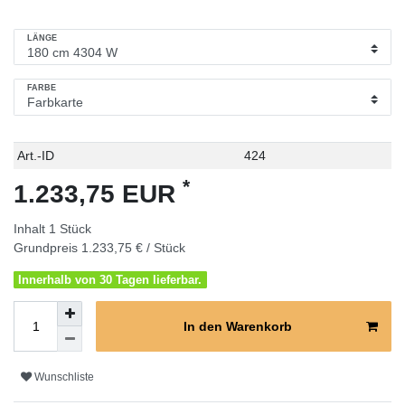
LÄNGE
FARBE
Technisches
Wert
Art.-ID
424
Merkmal
*
1.233,75 EUR
Inhalt
1
Stück
Grundpreis
1.233,75 € / Stück
Innerhalb von 30 Tagen lieferbar.
In den Warenkorb
Wunschliste