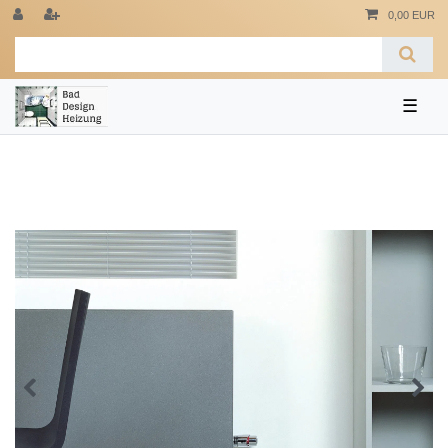
0,00 EUR
☰