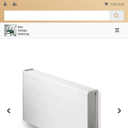
0,00 EUR
☰