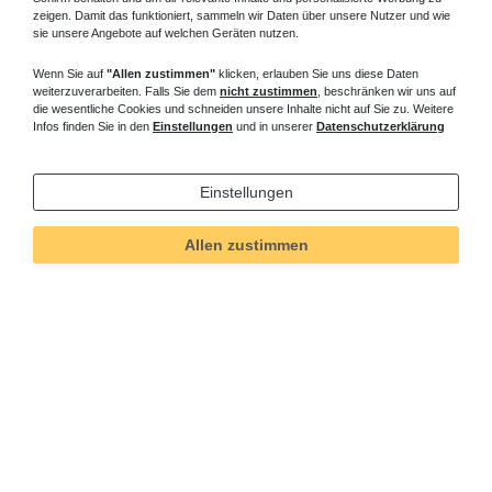
zeigen. Damit das funktioniert, sammeln wir Daten über unsere Nutzer und wie
sie unsere Angebote auf welchen Geräten nutzen.
Wenn Sie auf
"Allen zustimmen"
klicken, erlauben Sie uns diese Daten
weiterzuverarbeiten. Falls Sie dem
nicht zustimmen
, beschränken wir uns auf
die wesentliche Cookies und schneiden unsere Inhalte nicht auf Sie zu. Weitere
Infos finden Sie in den
Einstellungen
und in unserer
Datenschutzerklärung
Einstellungen
Allen zustimmen
Technisches
Wert
Art.-ID
528
Merkmal
Informationen
Versand und Zahlung
Bei Fragen helfen wir zum Ortstarif: