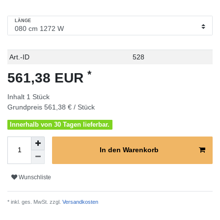
LÄNGE
Technisches
Wert
Art.-ID
528
Merkmal
*
561,38 EUR
Inhalt
1
Stück
Grundpreis
561,38 € / Stück
Innerhalb von 30 Tagen lieferbar.
In den Warenkorb
Wunschliste
* inkl. ges. MwSt. zzgl.
Versandkosten