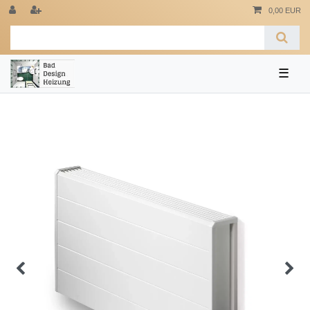
0,00 EUR
☰