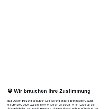
Zuletzt angesehene Artikel
Heizkörper 70 x 13 x ab 40 cm ab 636 Watt
534,06 € *
Artikel anzeigen
*
inkl. ges. MwSt.
zzgl.
Versandkosten
🍪 Wir brauchen Ihre Zustimmung
Bad-Design-Heizung.de nutzen Cookies und andere Technologien, damit
unsere Sites zuverlässig und sicher laufen, wir deren Performance auf dem
Schirm behalten und um dir relevante Inhalte und personalisierte Werbung zu