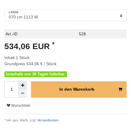
LÄNGE
Technisches
Wert
Art.-ID
528
Merkmal
*
534,06 EUR
Inhalt
1
Stück
Grundpreis
534,06 € / Stück
Innerhalb von 30 Tagen lieferbar.
In den Warenkorb
Wunschliste
* inkl. ges. MwSt. zzgl.
Versandkosten