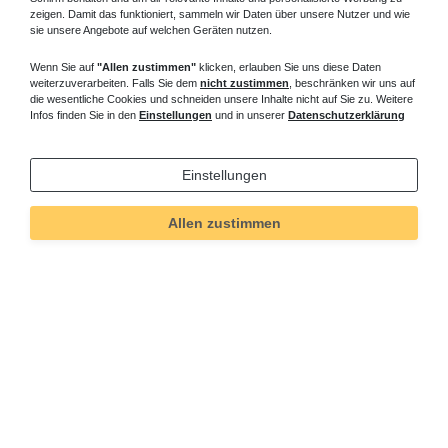
zeigen. Damit das funktioniert, sammeln wir Daten über unsere Nutzer und wie
sie unsere Angebote auf welchen Geräten nutzen.
Wenn Sie auf
"Allen zustimmen"
klicken, erlauben Sie uns diese Daten
weiterzuverarbeiten. Falls Sie dem
nicht zustimmen
, beschränken wir uns auf
die wesentliche Cookies und schneiden unsere Inhalte nicht auf Sie zu. Weitere
Infos finden Sie in den
Einstellungen
und in unserer
Datenschutzerklärung
Einstellungen
Allen zustimmen
Technisches
Wert
Art.-ID
528
Merkmal
Informationen
Versand und Zahlung
Bei Fragen helfen wir zum Ortstarif: