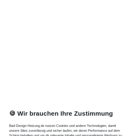
Zuletzt angesehene Artikel
Heizkörper 70 x 13 x ab 40 cm ab 636 Watt
693,04 € *
Artikel anzeigen
*
inkl. ges. MwSt.
zzgl.
Versandkosten
🍪 Wir brauchen Ihre Zustimmung
Bad-Design-Heizung.de nutzen Cookies und andere Technologien, damit
unsere Sites zuverlässig und sicher laufen, wir deren Performance auf dem
Schirm behalten und um dir relevante Inhalte und personalisierte Werbung zu