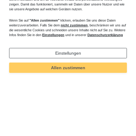
zeigen. Damit das funktioniert, sammeln wir Daten über unsere Nutzer und wie
sie unsere Angebote auf welchen Geräten nutzen.
Wenn Sie auf
"Allen zustimmen"
klicken, erlauben Sie uns diese Daten
weiterzuverarbeiten. Falls Sie dem
nicht zustimmen
, beschränken wir uns auf
die wesentliche Cookies und schneiden unsere Inhalte nicht auf Sie zu. Weitere
Infos finden Sie in den
Einstellungen
und in unserer
Datenschutzerklärung
Einstellungen
Allen zustimmen
Technisches
Wert
Art.-ID
528
Merkmal
Informationen
Versand und Zahlung
Bei Fragen helfen wir zum Ortstarif: