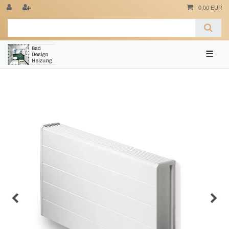
0,00 EUR
☰