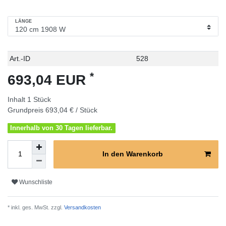
LÄNGE
Technisches
Wert
Art.-ID
528
Merkmal
*
693,04 EUR
Inhalt
1
Stück
Grundpreis
693,04 € / Stück
Innerhalb von 30 Tagen lieferbar.
In den Warenkorb
Wunschliste
* inkl. ges. MwSt. zzgl.
Versandkosten