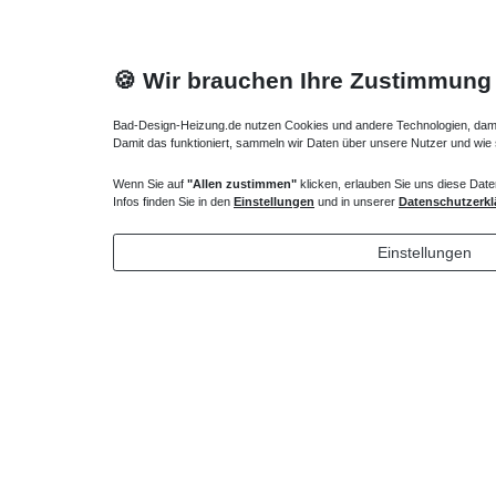
🍪 Wir brauchen Ihre Zustimmung
Bad-Design-Heizung.de nutzen Cookies und andere Technologien, damit 
Damit das funktioniert, sammeln wir Daten über unsere Nutzer und wie
Wenn Sie auf
"Allen zustimmen"
klicken, erlauben Sie uns diese Date
Heizkörper Ventil
Verlängert
Infos finden Sie in den
Einstellungen
und in unserer
Datenschutzerkl
135,00 € *
43,00 
Einstellungen
*
inkl. ges. MwSt.
zzgl.
Versandkosten
*
inkl. ges