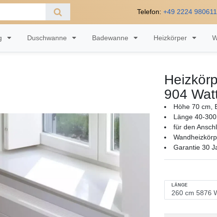
Telefon:
+49 2224 98061
ng
Duschwanne
Badewanne
Heizkörper
W
Heizkörp
904 Wat
Höhe 70 cm, B
Länge 40-300
für den Ansch
Wandheizkörpe
Garantie 30 J
LÄNGE