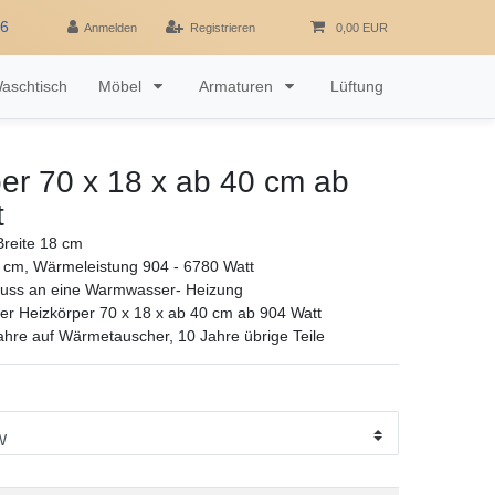
16
Anmelden
Registrieren
0,00 EUR
aschtisch
Möbel
Armaturen
Lüftung
er 70 x 18 x ab 40 cm ab
t
reite 18 cm
 cm, Wärmeleistung 904 - 6780 Watt
luss an eine Warmwasser- Heizung
r Heizkörper 70 x 18 x ab 40 cm ab 904 Watt
ahre auf Wärmetauscher, 10 Jahre übrige Teile