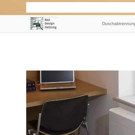
Duschabtrennu