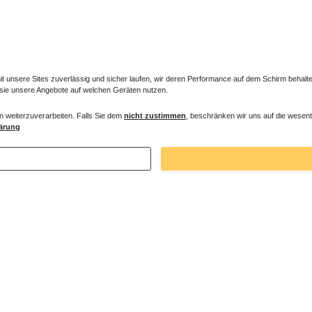
unsere Sites zuverlässig und sicher laufen, wir deren Performance auf dem Schirm behalten
 sie unsere Angebote auf welchen Geräten nutzen.
n weiterzuverarbeiten. Falls Sie dem
nicht zustimmen
, beschränken wir uns auf die wesent
er Entlüfter für Heizkörper
Verlängertes Ventil für Heizkörper Konve
ärung
€ *
72,32 € *
. MwSt.
zzgl.
Versandkosten
*
inkl. ges. MwSt.
zzgl.
Versandkosten
Zuletzt angesehene Artikel