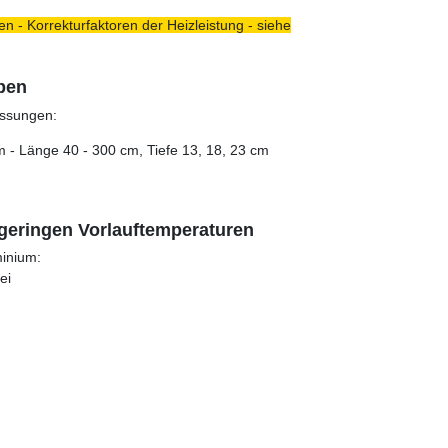
n - Korrekturfaktoren der Heizleistung - siehe
pen
essungen:
m - Länge 40 - 300 cm, Tiefe 13, 18, 23 cm
 geringen Vorlauftemperaturen
inium:
ei