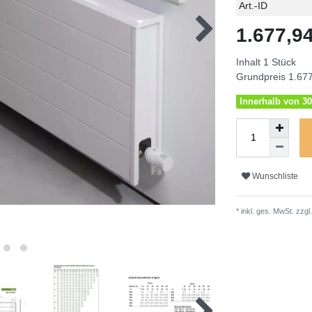
Technisches
Wert
Art.-ID
Merkmal
1.677,
Inhalt
1
Stück
Grundpreis
1.677
Innerhalb von 30
Wunschliste
* inkl. ges. MwSt. zzgl.