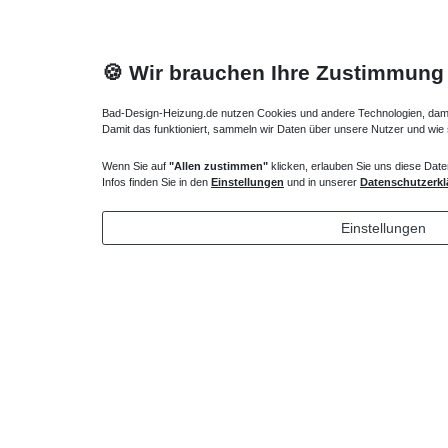
🍪 Wir brauchen Ihre Zustimmung
Bad-Design-Heizung.de nutzen Cookies und andere Technologien, damit 
Damit das funktioniert, sammeln wir Daten über unsere Nutzer und wie
Wenn Sie auf
"Allen zustimmen"
klicken, erlauben Sie uns diese Date
Heizkörper Ventil
Verlängert
Infos finden Sie in den
Einstellungen
und in unserer
Datenschutzerkl
135,00 € *
43,00 
Einstellungen
*
inkl. ges. MwSt.
zzgl.
Versandkosten
*
inkl. ges