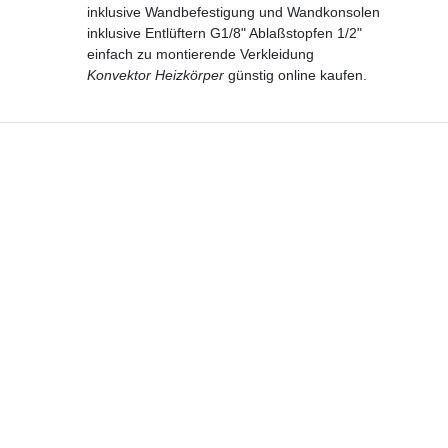
inklusive Wandbefestigung und Wandkonsolen
inklusive Entlüftern G1/8" Ablaßstopfen 1/2"
einfach zu montierende Verkleidung
Konvektor Heizkörper
günstig online kaufen.
Hotline
Telefon:
02224 9806-116
E-Mail: bad-design-heizung@t-online.de