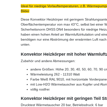
Ideal für niedrige Vorlauftemperaturen, z.B. Wärmepumpe
Bilder
Diese Konvektor Heizkörper mit geringem Strahlungsantei
Oberflächentemperatur von max 43°C, selbst bei einer W
Sicherheitsnorm DHSS DN4 besonders für niedrige Heizu
haben einen hohen Anteil an Warmluftzirkulation und ei
benötigen nur eine Abströmung der erwärmten Luft nach
unten.
Konvektor Heizkörper mit hoher Warmluftz
Zubehör und andere Abmessungen:
andere Größen: Höhe 20, 30, 40, 50, 60, 70, 90 c
Wärmeleistung 262 - 11310 Watt
Farbe Weiß RAL 9010, mit horizontale Vorderpane
mit Low-H2O Wärmetauscher aus Kupfer und Alu
völlig rostfrei
Konvektor Heizkörper mit geringen Teil 
Drucktest Wärmetauscher 20 bar, Betriebsdruck: 6 bar