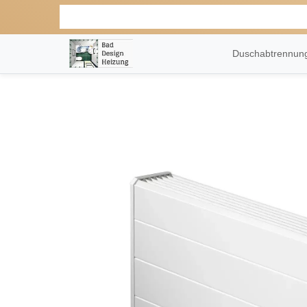
Duschabtrennu