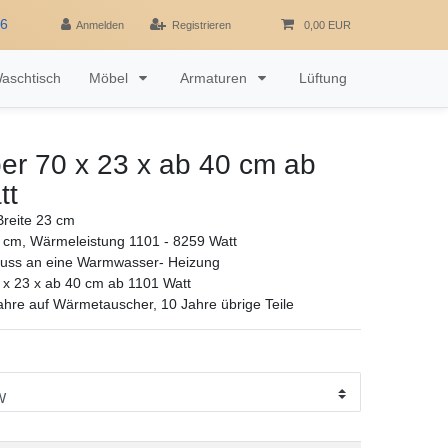
16
Anmelden
Registrieren
0,00 EUR
aschtisch
Möbel
Armaturen
Lüftung
er 70 x 23 x ab 40 cm ab
tt
reite 23 cm
 cm, Wärmeleistung 1101 - 8259 Watt
luss an eine Warmwasser- Heizung
 x 23 x ab 40 cm ab 1101 Watt
ahre auf Wärmetauscher, 10 Jahre übrige Teile