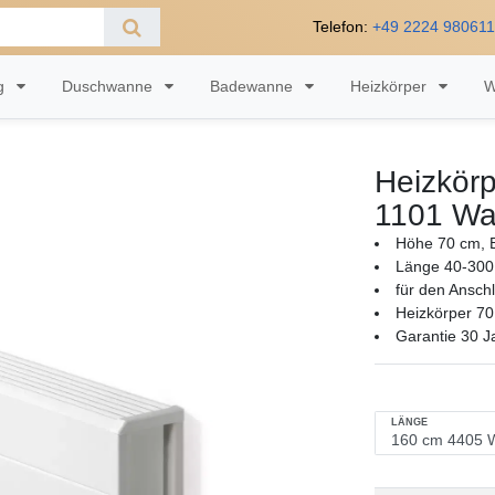
Telefon:
+49 2224 98061
ng
Duschwanne
Badewanne
Heizkörper
W
Heizkörp
1101 Wa
Höhe 70 cm, B
Länge 40-300
für den Ansch
Heizkörper 70
Garantie 30 J
LÄNGE