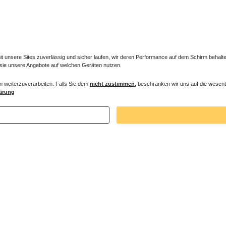
unsere Sites zuverlässig und sicher laufen, wir deren Performance auf dem Schirm behalten
 sie unsere Angebote auf welchen Geräten nutzen.
n weiterzuverarbeiten. Falls Sie dem
nicht zustimmen
, beschränken wir uns auf die wesent
er Entlüfter für Heizkörper
Verlängertes Ventil für Heizkörper Konve
ärung
€ *
72,32 € *
. MwSt.
zzgl.
Versandkosten
*
inkl. ges. MwSt.
zzgl.
Versandkosten
Zuletzt angesehene Artikel