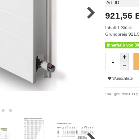
Technisches
Wert
Art.-ID
Merkmal
921,56
Inhalt
1
Stück
Grundpreis
921,5
Innerhalb von 30
Wunschliste
* inkl. ges. MwSt. zzgl.