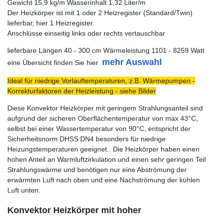
Gewicht 15,9 kg/m Wasserinhalt 1,32 Liter/m
Der Heizkörper ist mit 1 oder 2 Heizregister (Standard/Twin)
lieferbar, hier 1 Heizregister.
Anschlüsse einseitig links oder rechts vertauschbar
lieferbare Längen 40 - 300 cm Wärmeleistung 1101 - 8259 Watt
mehr Auswahl
eine Übersicht finden Sie hier
Ideal für niedrige Vorlauftemperaturen, z.B. Wärmepumpen -
Korrekturfaktoren der Heizleistung - siehe Bilder
Diese Konvektor Heizkörper mit geringem Strahlungsanteil sind
aufgrund der sicheren Oberflächentemperatur von max 43°C,
selbst bei einer Wassertemperatur von 90°C, entspricht der
Sicherheitsnorm DHSS DN4 besonders für niedrige
Heizungstemperaturen geeignet.. Die Heizkörper haben einen
hohen Anteil an Warmluftzirkulation und einen sehr geringen Teil
Strahlungswärme und benötigen nur eine Abströmung der
erwärmten Luft nach oben und eine Nachströmung der kühlen
Luft unten.
Konvektor Heizkörper mit hoher