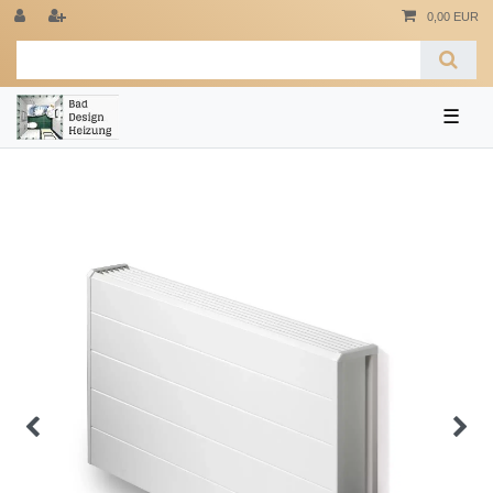
0,00 EUR
☰