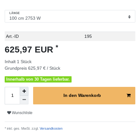
LÄNGE
Technisches
Wert
Art.-ID
195
Merkmal
*
625,97 EUR
Inhalt
1
Stück
Grundpreis
625,97 € / Stück
Innerhalb von 30 Tagen lieferbar.
In den Warenkorb
Wunschliste
* inkl. ges. MwSt. zzgl.
Versandkosten