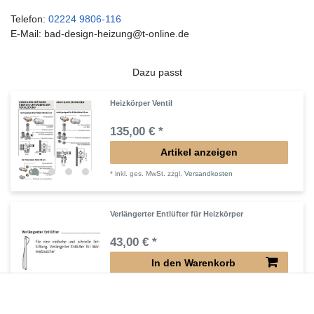
Telefon:
02224 9806-116
E-Mail: bad-design-heizung@t-online.de
Dazu passt
Heizkörper Ventil
135,00 € *
Artikel anzeigen
*
inkl. ges. MwSt.
zzgl.
Versandkosten
Verlängerter Entlüfter für Heizkörper
43,00 € *
In den Warenkorb
*
inkl. ges. MwSt.
zzgl.
Versandkosten