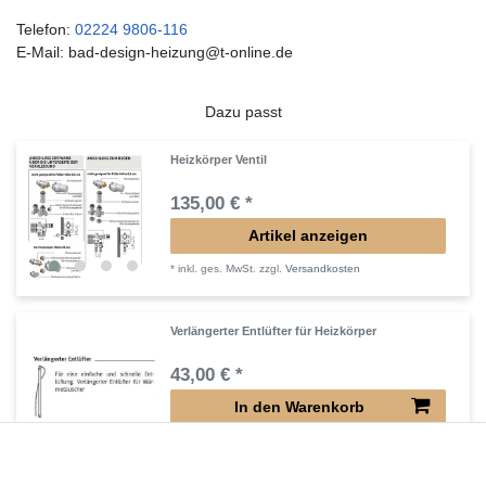
Telefon:
02224 9806-116
E-Mail: bad-design-heizung@t-online.de
Dazu passt
Heizkörper Ventil
135,00 € *
Artikel anzeigen
*
inkl. ges. MwSt.
zzgl.
Versandkosten
Verlängerter Entlüfter für Heizkörper
43,00 € *
In den Warenkorb
*
inkl. ges. MwSt.
zzgl.
Versandkosten