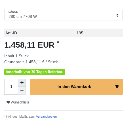
LÄNGE
Technisches
Wert
Art.-ID
195
Merkmal
*
1.458,11 EUR
Inhalt
1
Stück
Grundpreis
1.458,11 € / Stück
Innerhalb von 30 Tagen lieferbar.
In den Warenkorb
Wunschliste
* inkl. ges. MwSt. zzgl.
Versandkosten