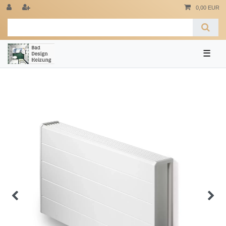
0,00 EUR
☰