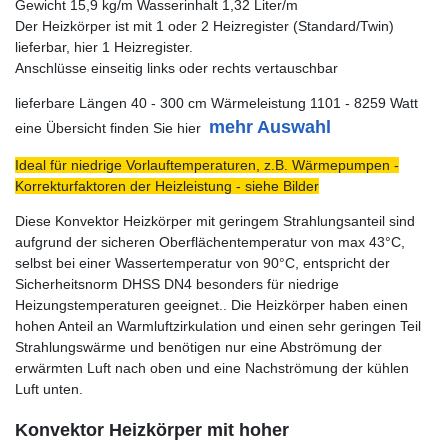
Gewicht 15,9 kg/m Wasserinhalt 1,32 Liter/m
Der Heizkörper ist mit 1 oder 2 Heizregister (Standard/Twin)
lieferbar, hier 1 Heizregister.
Anschlüsse einseitig links oder rechts vertauschbar
lieferbare Längen 40 - 300 cm Wärmeleistung 1101 - 8259 Watt
mehr Auswahl
eine Übersicht finden Sie hier
Ideal für niedrige Vorlauftemperaturen, z.B. Wärmepumpen -
Korrekturfaktoren der Heizleistung - siehe Bilder
Diese Konvektor Heizkörper mit geringem Strahlungsanteil sind
aufgrund der sicheren Oberflächentemperatur von max 43°C,
selbst bei einer Wassertemperatur von 90°C, entspricht der
Sicherheitsnorm DHSS DN4 besonders für niedrige
Heizungstemperaturen geeignet.. Die Heizkörper haben einen
hohen Anteil an Warmluftzirkulation und einen sehr geringen Teil
Strahlungswärme und benötigen nur eine Abströmung der
erwärmten Luft nach oben und eine Nachströmung der kühlen
Luft unten.
Konvektor Heizkörper mit hoher