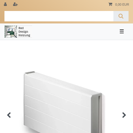
0,00 EUR
☰