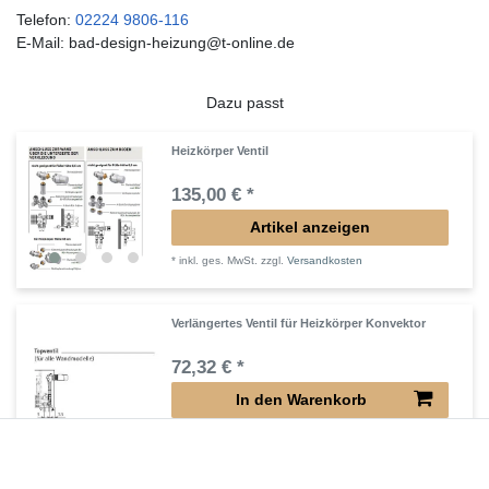
Telefon:
02224 9806-116
E-Mail: bad-design-heizung@t-online.de
Dazu passt
Heizkörper Ventil
135,00 € *
Artikel anzeigen
*
inkl. ges. MwSt.
zzgl.
Versandkosten
Verlängertes Ventil für Heizkörper Konvektor
72,32 € *
In den Warenkorb
*
inkl. ges. MwSt.
zzgl.
Versandkosten