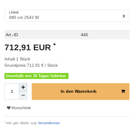
LÄNGE
Technisches
Wert
Art.-ID
445
Merkmal
*
712,91 EUR
Inhalt
1
Stück
Grundpreis
712,91 € / Stück
Innerhalb von 30 Tagen lieferbar.
In den Warenkorb
Wunschliste
* inkl. ges. MwSt. zzgl.
Versandkosten