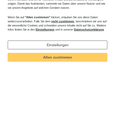
zeigen. Damit das funktioniert, sammeln wir Daten über unsere Nutzer und wie
sie unsere Angebote auf welchen Geräten nutzen.
Wenn Sie auf
"Allen zustimmen"
klicken, erlauben Sie uns diese Daten
weiterzuverarbeiten. Falls Sie dem
nicht zustimmen
, beschränken wir uns auf
die wesentliche Cookies und schneiden unsere Inhalte nicht auf Sie zu. Weitere
Infos finden Sie in den
Einstellungen
und in unserer
Datenschutzerklärung
Einstellungen
Allen zustimmen
Technisches
Wert
Art.-ID
123
Merkmal
Informationen
Versand und Zahlung
Bei Fragen helfen wir zum Ortstarif: