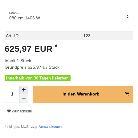
LÄNGE
Technisches
Wert
Art.-ID
123
Merkmal
*
625,97 EUR
Inhalt
1
Stück
Grundpreis
625,97 € / Stück
Innerhalb von 30 Tagen lieferbar.
In den Warenkorb
Wunschliste
* inkl. ges. MwSt. zzgl.
Versandkosten