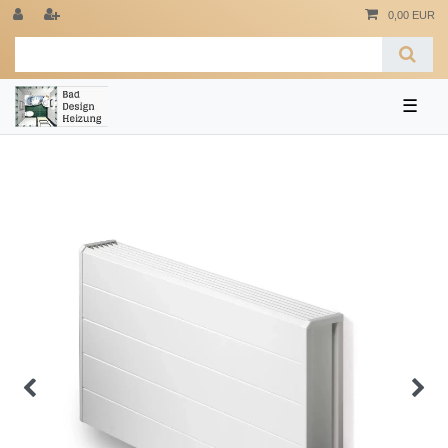
0,00 EUR
☰