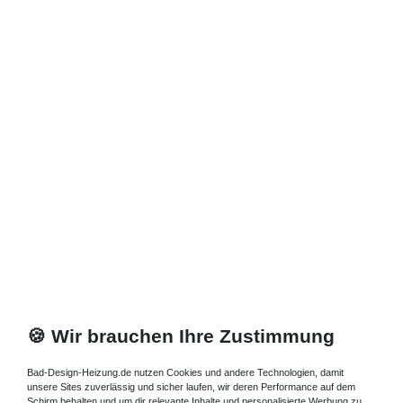
🍪 Wir brauchen Ihre Zustimmung
Bad-Design-Heizung.de nutzen Cookies und andere Technologien, damit
unsere Sites zuverlässig und sicher laufen, wir deren Performance auf dem
Schirm behalten und um dir relevante Inhalte und personalisierte Werbung zu