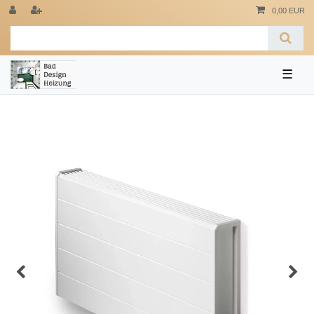
0,00 EUR
☰