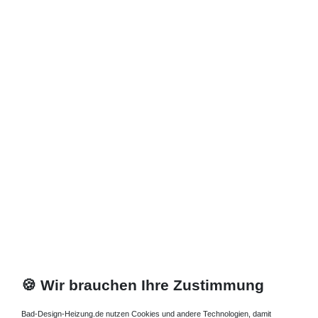
Zuletzt angesehene Artikel
Heizkörper 90 x 18 x ab 40 cm ab 848 Watt
436,87 € *
Artikel anzeigen
*
inkl. ges. MwSt.
zzgl.
Versandkosten
🍪 Wir brauchen Ihre Zustimmung
Bad-Design-Heizung.de nutzen Cookies und andere Technologien, damit