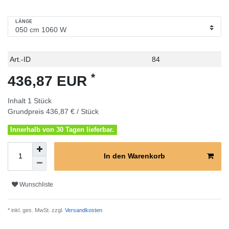
LÄNGE
Technisches
Wert
Art.-ID
84
Merkmal
*
436,87 EUR
Inhalt
1
Stück
Grundpreis
436,87 € / Stück
Innerhalb von 30 Tagen lieferbar.
In den Warenkorb
Wunschliste
* inkl. ges. MwSt. zzgl.
Versandkosten