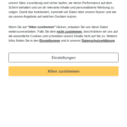
unsere Sites zuverlässig und sicher laufen, wir deren Performance auf dem
Schirm behalten und um dir relevante Inhalte und personalisierte Werbung zu
zeigen. Damit das funktioniert, sammeln wir Daten über unsere Nutzer und wie
sie unsere Angebote auf welchen Geräten nutzen.
Wenn Sie auf
"Allen zustimmen"
klicken, erlauben Sie uns diese Daten
weiterzuverarbeiten. Falls Sie dem
nicht zustimmen
, beschränken wir uns auf
die wesentliche Cookies und schneiden unsere Inhalte nicht auf Sie zu. Weitere
Infos finden Sie in den
Einstellungen
und in unserer
Datenschutzerklärung
Einstellungen
Allen zustimmen
Technisches
Wert
Art.-ID
84
Merkmal
Informationen
Versand und Zahlung