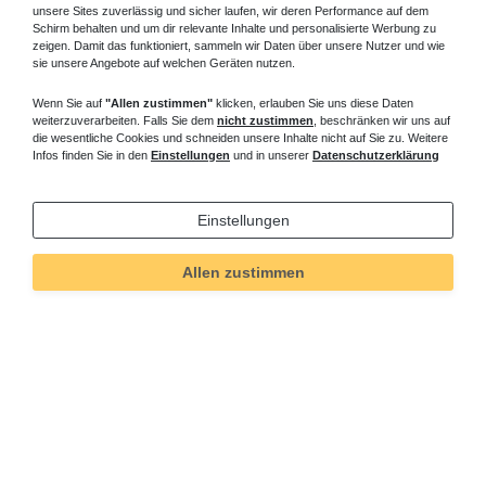
unsere Sites zuverlässig und sicher laufen, wir deren Performance auf dem
Schirm behalten und um dir relevante Inhalte und personalisierte Werbung zu
zeigen. Damit das funktioniert, sammeln wir Daten über unsere Nutzer und wie
sie unsere Angebote auf welchen Geräten nutzen.
Wenn Sie auf
"Allen zustimmen"
klicken, erlauben Sie uns diese Daten
weiterzuverarbeiten. Falls Sie dem
nicht zustimmen
, beschränken wir uns auf
die wesentliche Cookies und schneiden unsere Inhalte nicht auf Sie zu. Weitere
Infos finden Sie in den
Einstellungen
und in unserer
Datenschutzerklärung
Einstellungen
Allen zustimmen
Technisches
Wert
Art.-ID
84
Merkmal
Informationen
Versand und Zahlung