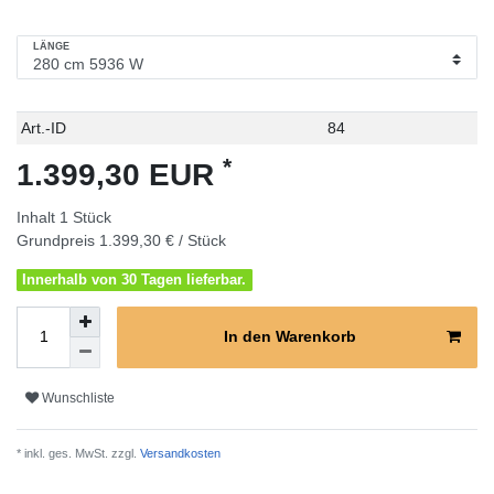
LÄNGE
Technisches
Wert
Art.-ID
84
Merkmal
*
1.399,30 EUR
Inhalt
1
Stück
Grundpreis
1.399,30 € / Stück
Innerhalb von 30 Tagen lieferbar.
In den Warenkorb
Wunschliste
* inkl. ges. MwSt. zzgl.
Versandkosten