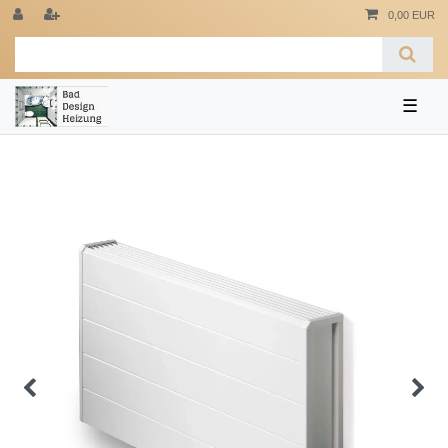
0,00 EUR
☰