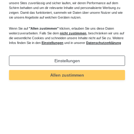
unsere Sites zuverlässig und sicher laufen, wir deren Performance auf dem
Schirm behalten und um dir relevante Inhalte und personalisierte Werbung zu
zeigen. Damit das funktioniert, sammeln wir Daten über unsere Nutzer und wie
sie unsere Angebote auf welchen Geräten nutzen.
Wenn Sie auf
"Allen zustimmen"
klicken, erlauben Sie uns diese Daten
weiterzuverarbeiten. Falls Sie dem
nicht zustimmen
, beschränken wir uns auf
die wesentliche Cookies und schneiden unsere Inhalte nicht auf Sie zu. Weitere
Infos finden Sie in den
Einstellungen
und in unserer
Datenschutzerklärung
Einstellungen
Allen zustimmen
Technisches
Wert
Art.-ID
84
Merkmal
Informationen
Versand und Zahlung