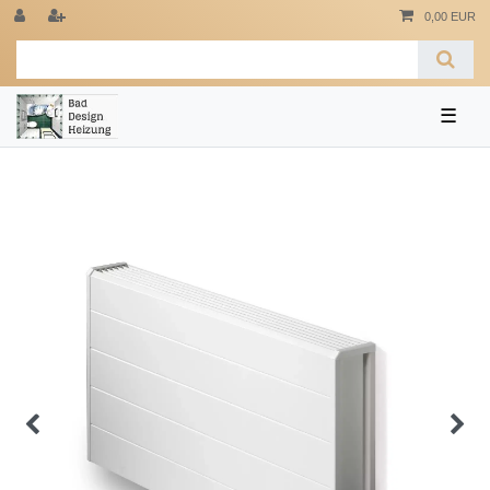
0,00 EUR
☰