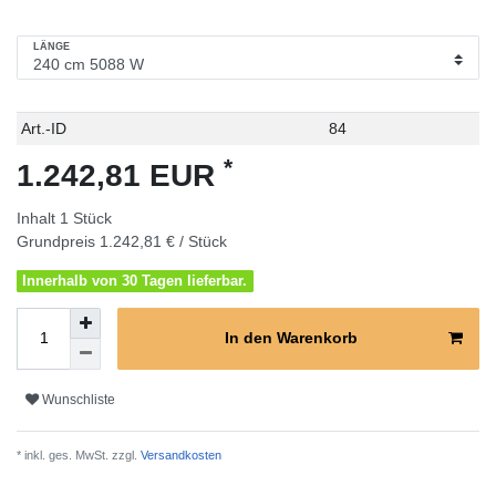
LÄNGE
Technisches
Wert
Art.-ID
84
Merkmal
*
1.242,81 EUR
Inhalt
1
Stück
Grundpreis
1.242,81 € / Stück
Innerhalb von 30 Tagen lieferbar.
In den Warenkorb
Wunschliste
* inkl. ges. MwSt. zzgl.
Versandkosten