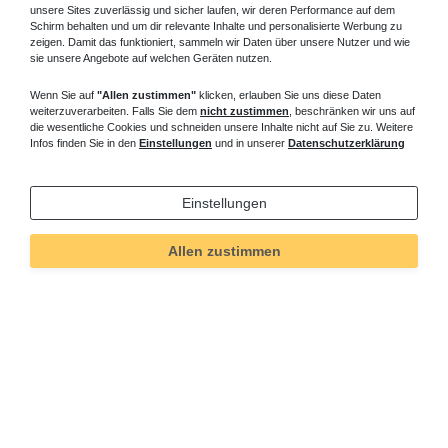
unsere Sites zuverlässig und sicher laufen, wir deren Performance auf dem
Schirm behalten und um dir relevante Inhalte und personalisierte Werbung zu
zeigen. Damit das funktioniert, sammeln wir Daten über unsere Nutzer und wie
sie unsere Angebote auf welchen Geräten nutzen.
Wenn Sie auf
"Allen zustimmen"
klicken, erlauben Sie uns diese Daten
weiterzuverarbeiten. Falls Sie dem
nicht zustimmen
, beschränken wir uns auf
die wesentliche Cookies und schneiden unsere Inhalte nicht auf Sie zu. Weitere
Infos finden Sie in den
Einstellungen
und in unserer
Datenschutzerklärung
Einstellungen
Allen zustimmen
Technisches
Wert
Art.-ID
84
Merkmal
Informationen
Versand und Zahlung