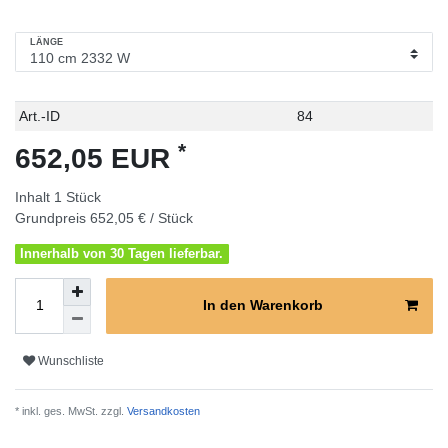
LÄNGE
Technisches
Wert
Art.-ID
84
Merkmal
*
652,05 EUR
Inhalt
1
Stück
Grundpreis
652,05 € / Stück
Innerhalb von 30 Tagen lieferbar.
In den Warenkorb
Wunschliste
* inkl. ges. MwSt. zzgl.
Versandkosten