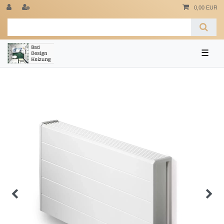
0,00 EUR
☰