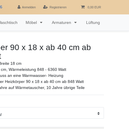
16
Anmelden
Registrieren
0,00 EUR
aschtisch
Möbel
Armaturen
Lüftung
er 90 x 18 x ab 40 cm ab
t
reite 18 cm
 cm, Wärmeleistung 848 - 6360 Watt
luss an eine Warmwasser- Heizung
r Heizkörper 90 x 18 x ab 40 cm ab 848 Watt
ahre auf Wärmetauscher, 10 Jahre übrige Teile