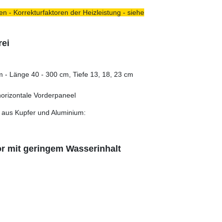
n - Korrekturfaktoren der Heizleistung - siehe
rei
m - Länge 40 - 300 cm, Tiefe 13, 18, 23 cm
orizontale Vorderpaneel
aus Kupfer und Aluminium:
or mit geringem Wasserinhalt