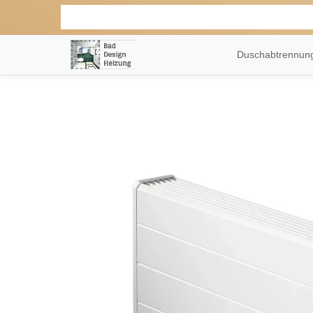
Duschabtrennu