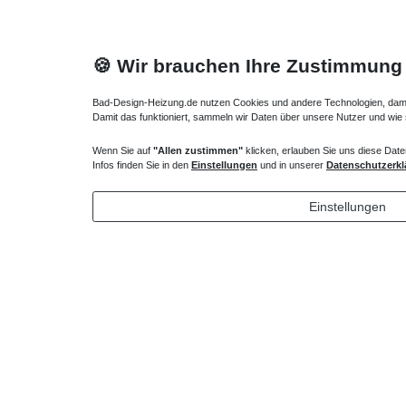
🍪 Wir brauchen Ihre Zustimmung
Bad-Design-Heizung.de nutzen Cookies und andere Technologien, damit 
Damit das funktioniert, sammeln wir Daten über unsere Nutzer und wie
Wenn Sie auf
"Allen zustimmen"
klicken, erlauben Sie uns diese Date
Heizkörper Ventil
Verlängert
Infos finden Sie in den
Einstellungen
und in unserer
Datenschutzerkl
135,00 € *
43,00 
Einstellungen
*
inkl. ges. MwSt.
zzgl.
Versandkosten
*
inkl. ges