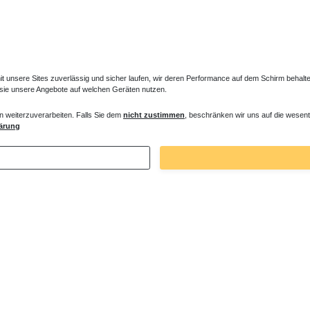
unsere Sites zuverlässig und sicher laufen, wir deren Performance auf dem Schirm behalten
 sie unsere Angebote auf welchen Geräten nutzen.
n weiterzuverarbeiten. Falls Sie dem
nicht zustimmen
, beschränken wir uns auf die wesent
er Entlüfter für Heizkörper
Verlängertes Ventil für Heizkörper Konve
ärung
€ *
72,32 € *
. MwSt.
zzgl.
Versandkosten
*
inkl. ges. MwSt.
zzgl.
Versandkosten
Zuletzt angesehene Artikel