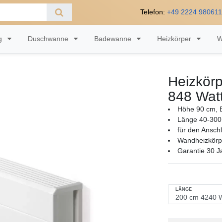
Telefon:
+49 2224 98061
ng
Duschwanne
Badewanne
Heizkörper
W
Heizkörp
848 Wat
Höhe 90 cm, B
Länge 40-300
für den Ansch
Wandheizkörpe
Garantie 30 J
LÄNGE