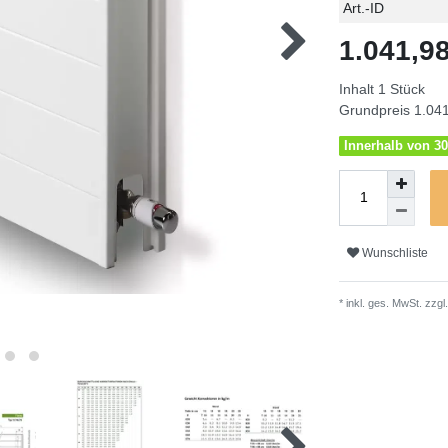
Technisches
Wert
Art.-ID
Merkmal
1.041,
Inhalt
1
Stück
Grundpreis
1.041
Innerhalb von 30
Wunschliste
* inkl. ges. MwSt. zzgl.