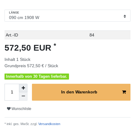
LÄNGE
Technisches
Wert
Art.-ID
84
Merkmal
*
572,50 EUR
Inhalt
1
Stück
Grundpreis
572,50 € / Stück
Innerhalb von 30 Tagen lieferbar.
In den Warenkorb
Wunschliste
* inkl. ges. MwSt. zzgl.
Versandkosten