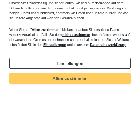
unsere Sites zuverlässig und sicher laufen, wir deren Performance auf dem
Schirm behalten und um dir relevante Inhalte und personalisierte Werbung zu
zeigen. Damit das funktioniert, sammeln wir Daten über unsere Nutzer und wie
sie unsere Angebote auf welchen Geräten nutzen.
Wenn Sie auf
"Allen zustimmen"
klicken, erlauben Sie uns diese Daten
weiterzuverarbeiten. Falls Sie dem
nicht zustimmen
, beschränken wir uns auf
die wesentliche Cookies und schneiden unsere Inhalte nicht auf Sie zu. Weitere
Infos finden Sie in den
Einstellungen
und in unserer
Datenschutzerklärung
Einstellungen
Allen zustimmen
Technisches
Wert
Art.-ID
84
Merkmal
Informationen
Versand und Zahlung