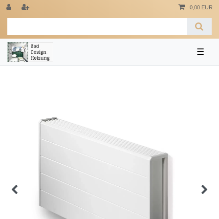
0,00 EUR
☰