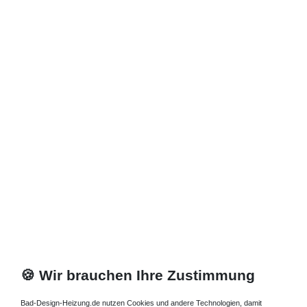
Zuletzt angesehene Artikel
Heizkörper 90 x 18 x ab 40 cm ab 848 Watt
572,50 € *
Artikel anzeigen
*
inkl. ges. MwSt.
zzgl.
Versandkosten
🍪 Wir brauchen Ihre Zustimmung
Bad-Design-Heizung.de nutzen Cookies und andere Technologien, damit