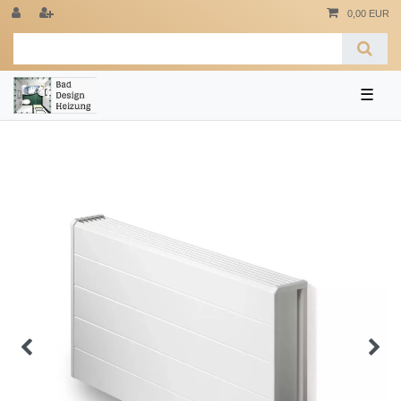
0,00 EUR
☰