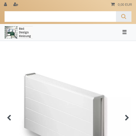
0,00 EUR
☰