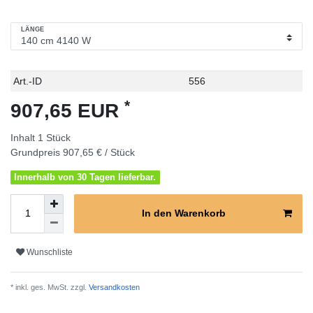
LÄNGE
Technisches
Wert
Art.-ID
556
Merkmal
*
907,65 EUR
Inhalt
1
Stück
Grundpreis
907,65 € / Stück
Innerhalb von 30 Tagen lieferbar.
In den Warenkorb
Wunschliste
* inkl. ges. MwSt. zzgl.
Versandkosten