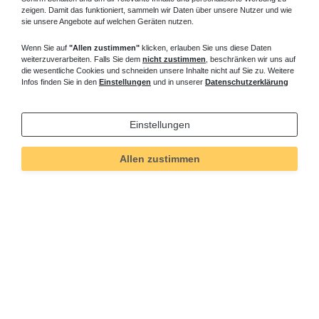
zeigen. Damit das funktioniert, sammeln wir Daten über unsere Nutzer und wie
sie unsere Angebote auf welchen Geräten nutzen.
Wenn Sie auf
"Allen zustimmen"
klicken, erlauben Sie uns diese Daten
weiterzuverarbeiten. Falls Sie dem
nicht zustimmen
, beschränken wir uns auf
die wesentliche Cookies und schneiden unsere Inhalte nicht auf Sie zu. Weitere
Infos finden Sie in den
Einstellungen
und in unserer
Datenschutzerklärung
Einstellungen
Allen zustimmen
Technisches
Wert
Art.-ID
556
Merkmal
Informationen
Versand und Zahlung
Bei Fragen helfen wir zum Ortstarif: