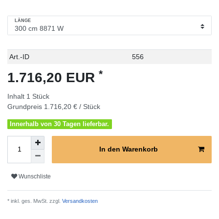
LÄNGE
Technisches
Wert
Art.-ID
556
Merkmal
*
1.716,20 EUR
Inhalt
1
Stück
Grundpreis
1.716,20 € / Stück
Innerhalb von 30 Tagen lieferbar.
In den Warenkorb
Wunschliste
* inkl. ges. MwSt. zzgl.
Versandkosten