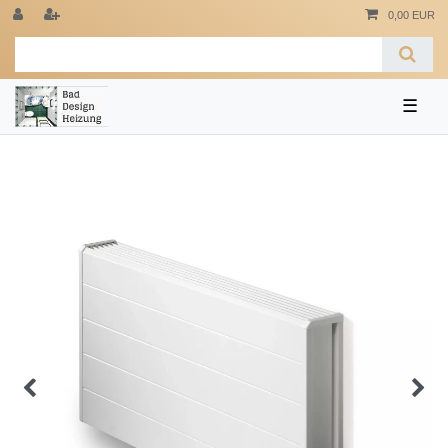
0,00 EUR
☰