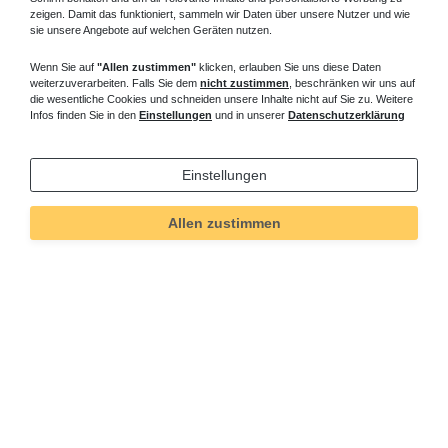
zeigen. Damit das funktioniert, sammeln wir Daten über unsere Nutzer und wie
sie unsere Angebote auf welchen Geräten nutzen.
Wenn Sie auf
"Allen zustimmen"
klicken, erlauben Sie uns diese Daten
weiterzuverarbeiten. Falls Sie dem
nicht zustimmen
, beschränken wir uns auf
die wesentliche Cookies und schneiden unsere Inhalte nicht auf Sie zu. Weitere
Infos finden Sie in den
Einstellungen
und in unserer
Datenschutzerklärung
Einstellungen
Allen zustimmen
Technisches
Wert
Art.-ID
556
Merkmal
Informationen
Versand und Zahlung
Bei Fragen helfen wir zum Ortstarif: