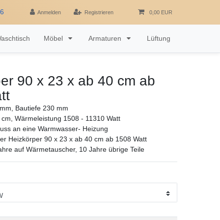
16
Anmelden
Registrieren
0,00 EUR
aschtisch
Möbel
Armaturen
Lüftung
er 90 x 23 x ab 40 cm ab
tt
mm, Bautiefe 230 mm
 cm, Wärmeleistung 1508 - 11310 Watt
luss an eine Warmwasser- Heizung
r Heizkörper 90 x 23 x ab 40 cm ab 1508 Watt
ahre auf Wärmetauscher, 10 Jahre übrige Teile