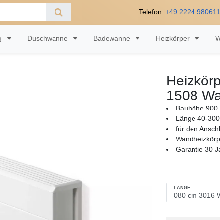
Telefon:
+49 2224 98061
ng
Duschwanne
Badewanne
Heizkörper
W
Heizkörp
1508 Wa
Bauhöhe 900 
Länge 40-300
für den Ansch
Wandheizkörpe
Garantie 30 J
LÄNGE