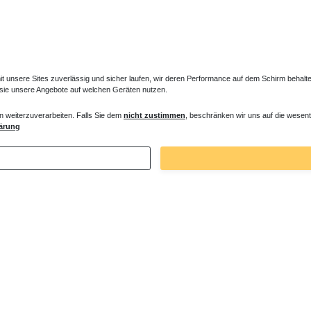
unsere Sites zuverlässig und sicher laufen, wir deren Performance auf dem Schirm behalten
 sie unsere Angebote auf welchen Geräten nutzen.
n weiterzuverarbeiten. Falls Sie dem
nicht zustimmen
, beschränken wir uns auf die wesent
es Ventil für Heizkörper Konvektor
Verlängerter Entlüfter für Heizkörper
ärung
€ *
43,00 € *
. MwSt.
zzgl.
Versandkosten
*
inkl. ges. MwSt.
zzgl.
Versandkosten
Zuletzt angesehene Artikel