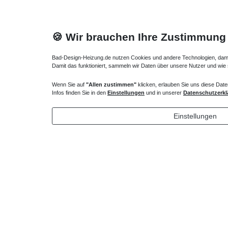
🍪 Wir brauchen Ihre Zustimmung
Bad-Design-Heizung.de nutzen Cookies und andere Technologien, damit 
Damit das funktioniert, sammeln wir Daten über unsere Nutzer und wie
Wenn Sie auf
"Allen zustimmen"
klicken, erlauben Sie uns diese Date
Heizkörper Ventil
Verlängert
Infos finden Sie in den
Einstellungen
und in unserer
Datenschutzerkl
135,00 € *
72,32 
Einstellungen
*
inkl. ges. MwSt.
zzgl.
Versandkosten
*
inkl. ges