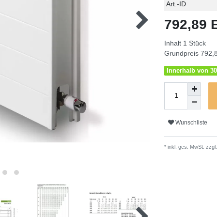
Technisches
Wert
Art.-ID
Merkmal
792,89
Inhalt
1
Stück
Grundpreis
792,8
Innerhalb von 30
Wunschliste
* inkl. ges. MwSt. zzgl.