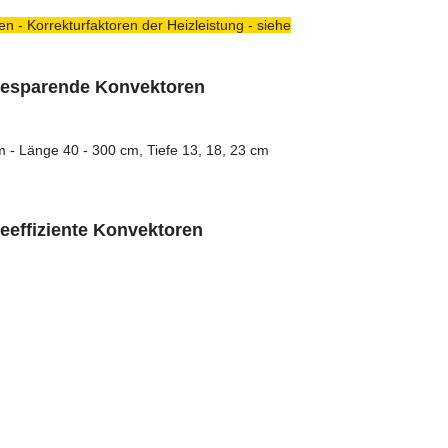
n - Korrekturfaktoren der Heizleistung - siehe
giesparende Konvektoren
m - Länge 40 - 300 cm, Tiefe 13, 18, 23 cm
ieeffiziente Konvektoren