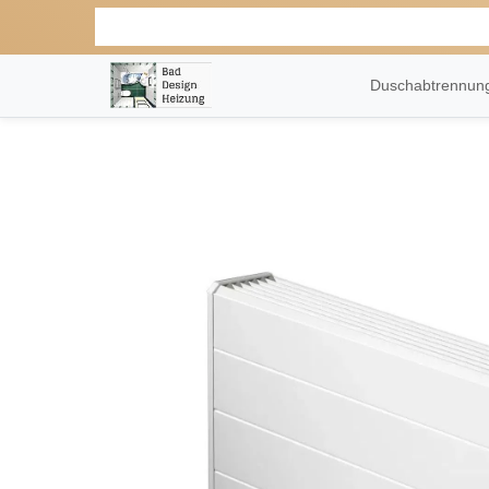
Duschabtrennu