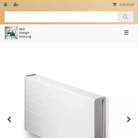
0,00 EUR
☰