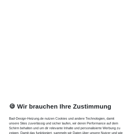
Zuletzt angesehene Artikel
Heizkörper 90 x 23 x ab 40 cm ab 1508 Watt
1.199,77 € *
Artikel anzeigen
*
inkl. ges. MwSt.
zzgl.
Versandkosten
🍪 Wir brauchen Ihre Zustimmung
Bad-Design-Heizung.de nutzen Cookies und andere Technologien, damit
unsere Sites zuverlässig und sicher laufen, wir deren Performance auf dem
Schirm behalten und um dir relevante Inhalte und personalisierte Werbung zu
zeigen. Damit das funktioniert, sammeln wir Daten über unsere Nutzer und wie