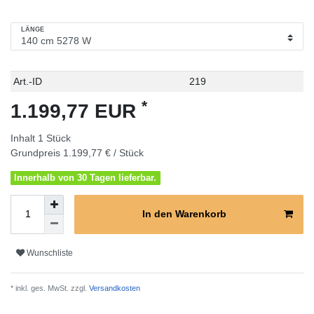
LÄNGE
Technisches
Wert
Art.-ID
219
Merkmal
*
1.199,77 EUR
Inhalt
1
Stück
Grundpreis
1.199,77 € / Stück
Innerhalb von 30 Tagen lieferbar.
In den Warenkorb
Wunschliste
* inkl. ges. MwSt. zzgl.
Versandkosten