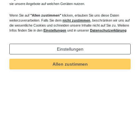
sie unsere Angebote auf welchen Geräten nutzen.
Wenn Sie auf
"Allen zustimmen"
klicken, erlauben Sie uns diese Daten
weiterzuverarbeiten. Falls Sie dem
nicht zustimmen
, beschränken wir uns auf
die wesentliche Cookies und schneiden unsere Inhalte nicht auf Sie zu. Weitere
Infos finden Sie in den
Einstellungen
und in unserer
Datenschutzerklärung
Einstellungen
Allen zustimmen
Technisches
Wert
Art.-ID
219
Merkmal
Informationen
Versand und Zahlung
Bei Fragen helfen wir zum Ortstarif:
Kontakt