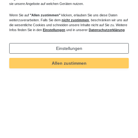
sie unsere Angebote auf welchen Geräten nutzen.
Wenn Sie auf
"Allen zustimmen"
klicken, erlauben Sie uns diese Daten
weiterzuverarbeiten. Falls Sie dem
nicht zustimmen
, beschränken wir uns auf
die wesentliche Cookies und schneiden unsere Inhalte nicht auf Sie zu. Weitere
Infos finden Sie in den
Einstellungen
und in unserer
Datenschutzerklärung
Einstellungen
Allen zustimmen
Technisches
Wert
Art.-ID
219
Merkmal
Informationen
Versand und Zahlung
Bei Fragen helfen wir zum Ortstarif:
Kontakt