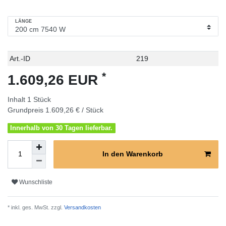
LÄNGE
Technisches
Wert
Art.-ID
219
Merkmal
*
1.609,26 EUR
Inhalt
1
Stück
Grundpreis
1.609,26 € / Stück
Innerhalb von 30 Tagen lieferbar.
In den Warenkorb
Wunschliste
* inkl. ges. MwSt. zzgl.
Versandkosten