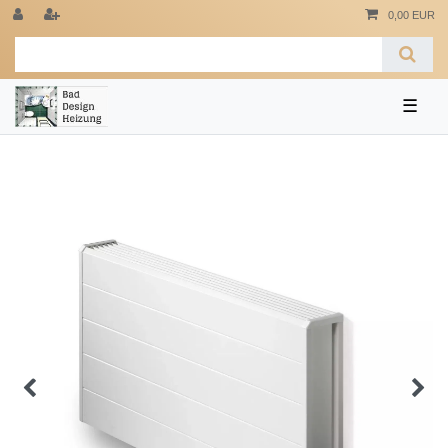
0,00 EUR
☰