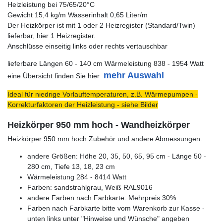
Heizleistung bei 75/65/20°C
Gewicht 15,4 kg/m Wasserinhalt 0,65 Liter/m
Der Heizkörper ist mit 1 oder 2 Heizregister (Standard/Twin)
lieferbar, hier 1 Heizregister.
Anschlüsse einseitig links oder rechts vertauschbar
lieferbare Längen 60 - 140 cm Wärmeleistung 838 - 1954 Watt
mehr Auswahl
eine Übersicht finden Sie hier
Ideal für niedrige Vorlauftemperaturen, z.B. Wärmepumpen -
Korrekturfaktoren der Heizleistung - siehe Bilder
Heizkörper 950 mm hoch - Wandheizkörper
Heizkörper 950 mm hoch Zubehör und andere Abmessungen:
andere Größen: Höhe 20, 35, 50, 65, 95 cm - Länge 50 -
280 cm, Tiefe 13, 18, 23 cm
Wärmeleistung 284 - 8414 Watt
Farben: sandstrahlgrau, Weiß RAL9016
andere Farben nach Farbkarte: Mehrpreis 30%
Farben nach Farbkarte bitte vom Warenkorb zur Kasse -
unten links unter "Hinweise und Wünsche" angeben