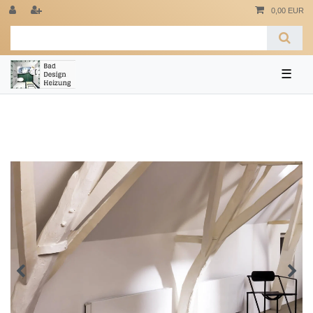
0,00 EUR
☰