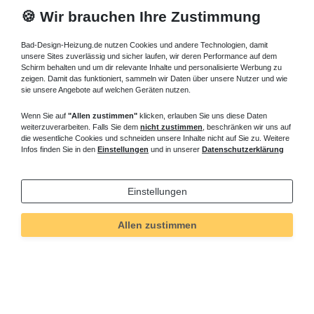
🍪 Wir brauchen Ihre Zustimmung
Bad-Design-Heizung.de nutzen Cookies und andere Technologien, damit
unsere Sites zuverlässig und sicher laufen, wir deren Performance auf dem
Schirm behalten und um dir relevante Inhalte und personalisierte Werbung zu
zeigen. Damit das funktioniert, sammeln wir Daten über unsere Nutzer und wie
sie unsere Angebote auf welchen Geräten nutzen.
Wenn Sie auf
"Allen zustimmen"
klicken, erlauben Sie uns diese Daten
weiterzuverarbeiten. Falls Sie dem
nicht zustimmen
, beschränken wir uns auf
die wesentliche Cookies und schneiden unsere Inhalte nicht auf Sie zu. Weitere
Infos finden Sie in den
Einstellungen
und in unserer
Datenschutzerklärung
Einstellungen
Allen zustimmen
Technisches
Wert
Art.-ID
348
Merkmal