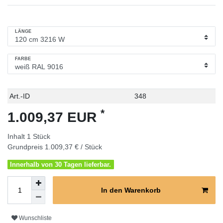
LÄNGE
FARBE
Technisches
Wert
Art.-ID
348
Merkmal
*
1.009,37 EUR
Inhalt
1
Stück
Grundpreis
1.009,37 € / Stück
Innerhalb von 30 Tagen lieferbar.
In den Warenkorb
Wunschliste