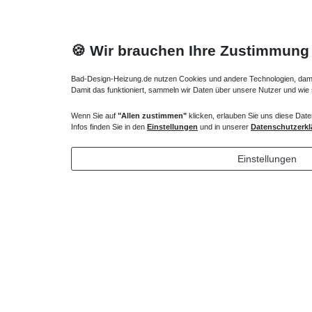
🍪 Wir brauchen Ihre Zustimmung
Bad-Design-Heizung.de nutzen Cookies und andere Technologien, damit 
Damit das funktioniert, sammeln wir Daten über unsere Nutzer und wie
Wenn Sie auf
"Allen zustimmen"
klicken, erlauben Sie uns diese Date
Heizkörper Ventil
Verlängert
Infos finden Sie in den
Einstellungen
und in unserer
Datenschutzerkl
135,00 € *
72,32 
Einstellungen
*
inkl. ges. MwSt.
zzgl.
Versandkosten
*
inkl. ges