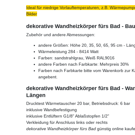
Ideal für niedrige Vorlauftemperaturen, z.B. Wärmepumpe
Bilder
dekorative Wandheizkörper fürs Bad - Ba
Zubehör und andere Abmessungen:
andere Größen: Höhe 20, 35, 50, 65, 95 cm - Läng
Wärmeleistung 284 - 8414 Watt
Farben: sandstrahlgrau, Weiß RAL9016
andere Farben nach Farbkarte: Mehrpreis 30%
Farben nach Farbkarte bitte vom Warenkorb zur K
angebent.
dekorative Wandheizkörper fürs Bad - Wa
Längen
Drucktest Wärmetauscher 20 bar, Betriebsdruck: 6 bar
inklusive Wandbefestigung
inklusive Entlüftern G1/8" Ablaßstopfen 1/2"
Verkleidung für Anschluss links oder rechts
dekorative Wandheizkörper fürs Bad
günstig online kaufe