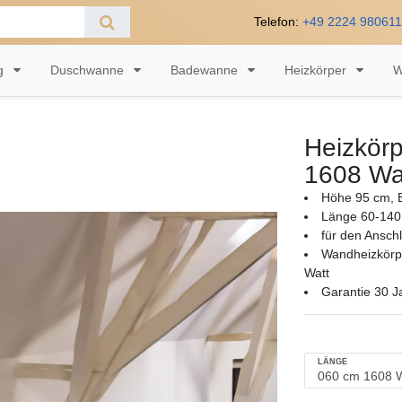
Telefon:
+49 2224 98061
ng
Duschwanne
Badewanne
Heizkörper
W
Heizkörp
1608 Wa
Höhe 95 cm, B
Länge 60-140
für den Ansch
Wandheizkörpe
Watt
Garantie 30 J
LÄNGE