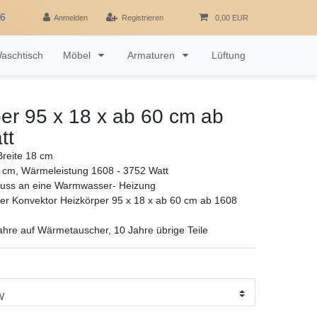
16
Anmelden
Registrieren
0,00 EUR
aschtisch
Möbel
Armaturen
Lüftung
er 95 x 18 x ab 60 cm ab
tt
reite 18 cm
 cm, Wärmeleistung 1608 - 3752 Watt
luss an eine Warmwasser- Heizung
r Konvektor Heizkörper 95 x 18 x ab 60 cm ab 1608
ahre auf Wärmetauscher, 10 Jahre übrige Teile