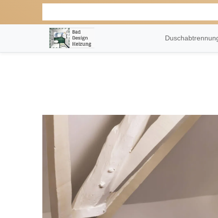
Duschabtrennu