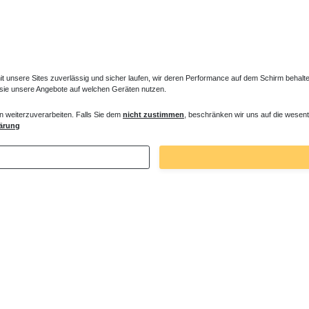
unsere Sites zuverlässig und sicher laufen, wir deren Performance auf dem Schirm behalten
 sie unsere Angebote auf welchen Geräten nutzen.
n weiterzuverarbeiten. Falls Sie dem
nicht zustimmen
, beschränken wir uns auf die wesent
es Ventil für Heizkörper Konvektor
Verlängerter Entlüfter für Heizkörper
ärung
€ *
43,00 € *
. MwSt.
zzgl.
Versandkosten
*
inkl. ges. MwSt.
zzgl.
Versandkosten
Zuletzt angesehene Artikel