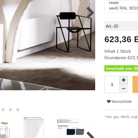
FARBE
Technisches
Wert
Art.-ID
Merkmal
623,36
Inhalt
1
Stück
Grundpreis
623,3
Innerhalb von 30
Wunschliste
* inkl. ges. MwSt. zzgl.