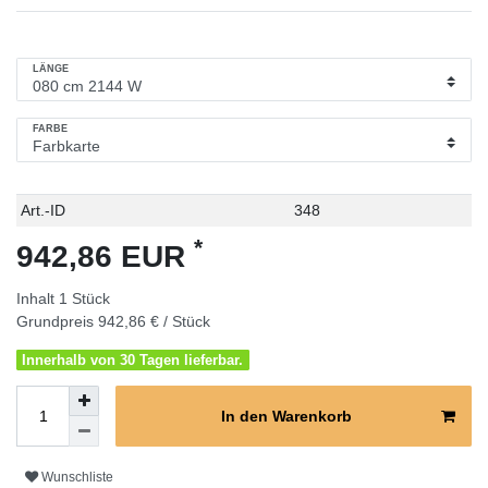
LÄNGE
FARBE
Technisches
Wert
Art.-ID
348
Merkmal
*
942,86 EUR
Inhalt
1
Stück
Grundpreis
942,86 € / Stück
Innerhalb von 30 Tagen lieferbar.
In den Warenkorb
Wunschliste