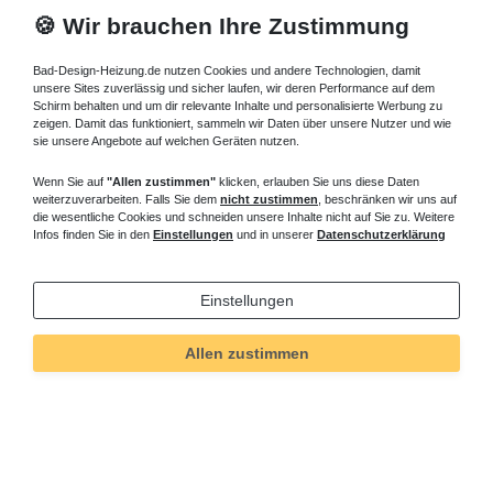
🍪 Wir brauchen Ihre Zustimmung
Bad-Design-Heizung.de nutzen Cookies und andere Technologien, damit
unsere Sites zuverlässig und sicher laufen, wir deren Performance auf dem
Schirm behalten und um dir relevante Inhalte und personalisierte Werbung zu
zeigen. Damit das funktioniert, sammeln wir Daten über unsere Nutzer und wie
sie unsere Angebote auf welchen Geräten nutzen.
Wenn Sie auf
"Allen zustimmen"
klicken, erlauben Sie uns diese Daten
weiterzuverarbeiten. Falls Sie dem
nicht zustimmen
, beschränken wir uns auf
die wesentliche Cookies und schneiden unsere Inhalte nicht auf Sie zu. Weitere
Infos finden Sie in den
Einstellungen
und in unserer
Datenschutzerklärung
Einstellungen
Allen zustimmen
Technisches
Wert
Art.-ID
348
Merkmal