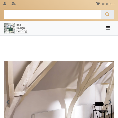
0,00 EUR
☰