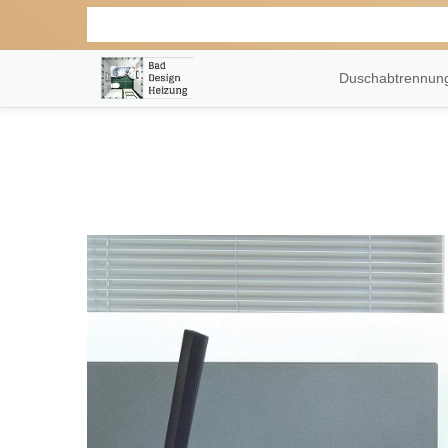
Duschabtrennu