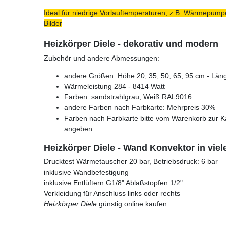
Ideal für niedrige Vorlauftemperaturen, z.B. Wärmepumpe
Bilder
Heizkörper Diele - dekorativ und modern
Zubehör und andere Abmessungen:
andere Größen: Höhe 20, 35, 50, 65, 95 cm - Läng
Wärmeleistung 284 - 8414 Watt
Farben: sandstrahlgrau, Weiß RAL9016
andere Farben nach Farbkarte: Mehrpreis 30%
Farben nach Farbkarte bitte vom Warenkorb zur K
angeben
Heizkörper Diele - Wand Konvektor in vie
Drucktest Wärmetauscher 20 bar, Betriebsdruck: 6 bar
inklusive Wandbefestigung
inklusive Entlüftern G1/8" Ablaßstopfen 1/2"
Verkleidung für Anschluss links oder rechts
Heizkörper Diele
günstig online kaufen.