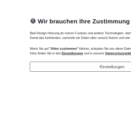
🍪 Wir brauchen Ihre Zustimmung
Bad-Design-Heizung.de nutzen Cookies und andere Technologien, damit 
Damit das funktioniert, sammeln wir Daten über unsere Nutzer und wie
Wenn Sie auf
"Allen zustimmen"
klicken, erlauben Sie uns diese Date
Heizkörper Ventil
Verlängert
Infos finden Sie in den
Einstellungen
und in unserer
Datenschutzerkl
135,00 € *
43,00 
Einstellungen
*
inkl. ges. MwSt.
zzgl.
Versandkosten
*
inkl. ges