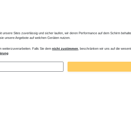
unsere Sites zuverlässig und sicher laufen, wir deren Performance auf dem Schirm behalten
 sie unsere Angebote auf welchen Geräten nutzen.
n weiterzuverarbeiten. Falls Sie dem
nicht zustimmen
, beschränken wir uns auf die wesent
er Entlüfter für Heizkörper
Verlängertes Ventil für Heizkörper Konve
ärung
€ *
72,32 € *
. MwSt.
zzgl.
Versandkosten
*
inkl. ges. MwSt.
zzgl.
Versandkosten
Zuletzt angesehene Artikel