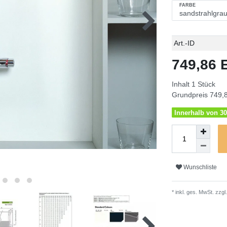
FARBE
Technisches
Wert
Art.-ID
Merkmal
749,86
Inhalt
1
Stück
Grundpreis
749,8
Innerhalb von 30
Wunschliste
* inkl. ges. MwSt. zzgl.