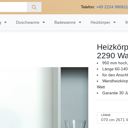
Telefon:
+49 2224 98061
ng
Duschwanne
Badewanne
Heizkörper
W
Heizkörp
2290 Wa
950 mm hoch,
Länge 60-140
für den Ansch
Wandheizkörpe
Watt
Garantie 30 J
LÄNGE