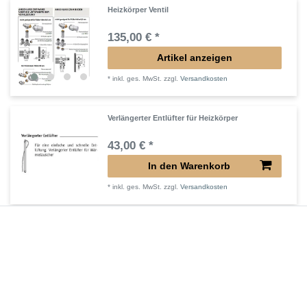
Heizkörper Ventil
135,00 € *
Artikel anzeigen
*
inkl. ges. MwSt.
zzgl.
Versandkosten
Verlängerter Entlüfter für Heizkörper
43,00 € *
In den Warenkorb
*
inkl. ges. MwSt.
zzgl.
Versandkosten
Verlängertes Ventil für Heizkörper Konvektor
72,32 € *
In den Warenkorb
*
inkl. ges. MwSt.
zzgl.
Versandkosten