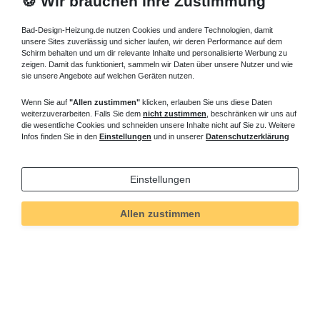
🍪 Wir brauchen Ihre Zustimmung
Bad-Design-Heizung.de nutzen Cookies und andere Technologien, damit
unsere Sites zuverlässig und sicher laufen, wir deren Performance auf dem
Schirm behalten und um dir relevante Inhalte und personalisierte Werbung zu
zeigen. Damit das funktioniert, sammeln wir Daten über unsere Nutzer und wie
sie unsere Angebote auf welchen Geräten nutzen.
Wenn Sie auf
"Allen zustimmen"
klicken, erlauben Sie uns diese Daten
weiterzuverarbeiten. Falls Sie dem
nicht zustimmen
, beschränken wir uns auf
die wesentliche Cookies und schneiden unsere Inhalte nicht auf Sie zu. Weitere
Infos finden Sie in den
Einstellungen
und in unserer
Datenschutzerklärung
Einstellungen
Allen zustimmen
Technisches
Wert
Art.-ID
751
Merkmal
Informationen