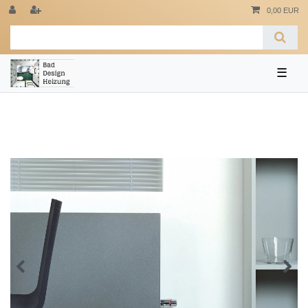
0,00 EUR
☰