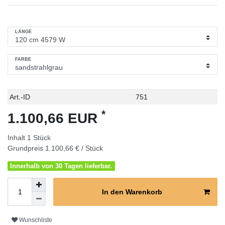
LÄNGE
FARBE
Technisches
Wert
Art.-ID
751
Merkmal
*
1.100,66 EUR
Inhalt
1
Stück
Grundpreis
1.100,66 € / Stück
Innerhalb von 30 Tagen lieferbar.
In den Warenkorb
Wunschliste