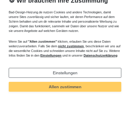
🍪 Wir brauchen Ihre Zustimmung
Bad-Design-Heizung.de nutzen Cookies und andere Technologien, damit
unsere Sites zuverlässig und sicher laufen, wir deren Performance auf dem
Schirm behalten und um dir relevante Inhalte und personalisierte Werbung zu
zeigen. Damit das funktioniert, sammeln wir Daten über unsere Nutzer und wie
sie unsere Angebote auf welchen Geräten nutzen.
Wenn Sie auf
"Allen zustimmen"
klicken, erlauben Sie uns diese Daten
weiterzuverarbeiten. Falls Sie dem
nicht zustimmen
, beschränken wir uns auf
die wesentliche Cookies und schneiden unsere Inhalte nicht auf Sie zu. Weitere
Infos finden Sie in den
Einstellungen
und in unserer
Datenschutzerklärung
Einstellungen
Allen zustimmen
Technisches
Wert
Art.-ID
751
Merkmal
Informationen