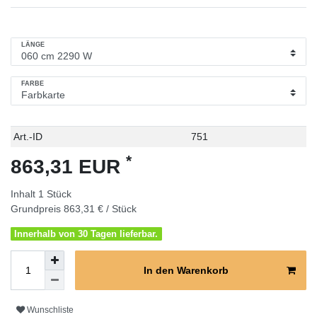
LÄNGE
FARBE
Technisches
Wert
Art.-ID
751
Merkmal
*
863,31 EUR
Inhalt
1
Stück
Grundpreis
863,31 € / Stück
Innerhalb von 30 Tagen lieferbar.
In den Warenkorb
Wunschliste