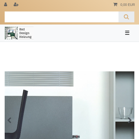
0,00 EUR
☰